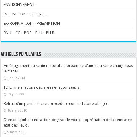
ENVIRONNEMENT
PC – PA – DP – CU – AT…
EXPROPRIATION – PREEMPTION
RNU – CC – POS – PLU – PLUI
ARTICLES POPULAIRES
Aménagement du sentier littoral : la proximité d’une falaise ne change pas
le tracé !
6 août 2014
ICPE : installations déclarées et autorisées ?
30 juin 2009
Retrait d’un permis tacite : procédure contradictoire obligée
16 mars 2010
Domaine public : infraction de grande voirie, appréciation de la remise en
état des lieux !
9 mars 2016