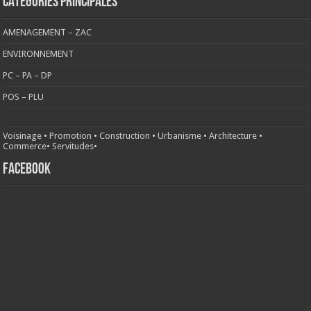
CATÉGORIES PRINCIPALES
AMENAGEMENT – ZAC
ENVIRONNEMENT
PC – PA – DP
POS – PLU
Voisinage
•
Promotion
•
Construction
•
Urbanisme
•
Architecture
•
Commerce
•
Servitudes
•
FACEBOOK