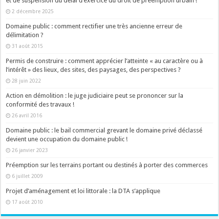
et de suspension du délai d’exercice du droit de préemption urbain !
2 décembre 2025
Domaine public : comment rectifier une très ancienne erreur de
délimitation ?
31 août 2015
Permis de construire : comment apprécier l’atteinte « au caractère ou à
l’intérêt » des lieux, des sites, des paysages, des perspectives ?
28 juin 2022
Action en démolition : le juge judiciaire peut se prononcer sur la
conformité des travaux !
26 avril 2016
Domaine public : le bail commercial grevant le domaine privé déclassé
devient une occupation du domaine public !
26 janvier 2023
Préemption sur les terrains portant ou destinés à porter des commerces
6 juillet 2009
Projet d’aménagement et loi littorale : la DTA s’applique
17 août 2010