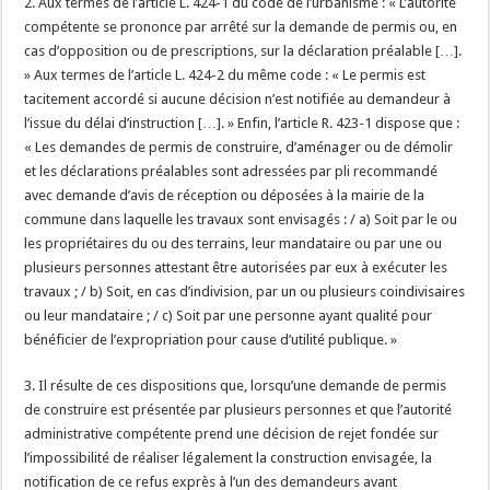
2. Aux termes de l’article L. 424-1 du code de l’urbanisme : « L’autorité
compétente se prononce par arrêté sur la demande de permis ou, en
cas d’opposition ou de prescriptions, sur la déclaration préalable […].
» Aux termes de l’article L. 424-2 du même code : « Le permis est
tacitement accordé si aucune décision n’est notifiée au demandeur à
l’issue du délai d’instruction […]. » Enfin, l’article R. 423-1 dispose que :
« Les demandes de permis de construire, d’aménager ou de démolir
et les déclarations préalables sont adressées par pli recommandé
avec demande d’avis de réception ou déposées à la mairie de la
commune dans laquelle les travaux sont envisagés : / a) Soit par le ou
les propriétaires du ou des terrains, leur mandataire ou par une ou
plusieurs personnes attestant être autorisées par eux à exécuter les
travaux ; / b) Soit, en cas d’indivision, par un ou plusieurs coindivisaires
ou leur mandataire ; / c) Soit par une personne ayant qualité pour
bénéficier de l’expropriation pour cause d’utilité publique. »
3. Il résulte de ces dispositions que, lorsqu’une demande de permis
de construire est présentée par plusieurs personnes et que l’autorité
administrative compétente prend une décision de rejet fondée sur
l’impossibilité de réaliser légalement la construction envisagée, la
notification de ce refus exprès à l’un des demandeurs avant