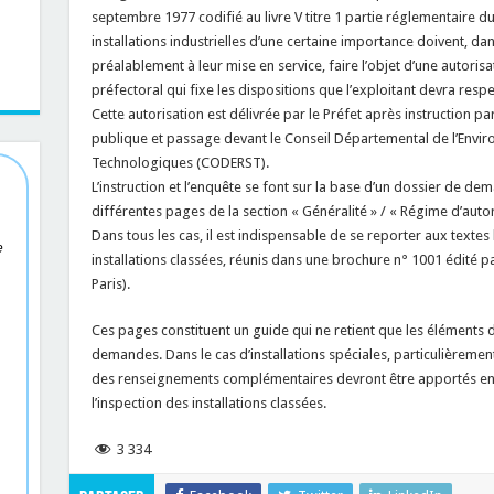
septembre 1977 codifié au livre V titre 1 partie réglementaire 
installations industrielles d’une certaine importance doivent, da
préalablement à leur mise en service, faire l’objet d’une autoris
préfectoral qui fixe les dispositions que l’exploitant devra resp
Cette autorisation est délivrée par le Préfet après instruction pa
publique et passage devant le Conseil Départemental de l’Envir
Technologiques (CODERST).
L’instruction et l’enquête se font sur la base d’un dossier de de
différentes pages de la section « Généralité » / « Régime d’autori
Dans tous les cas, il est indispensable de se reporter aux textes 
e
installations classées, réunis dans une brochure n° 1001 édité p
Paris).
Ces pages constituent un guide qui ne retient que les éléments d
demandes. Dans le cas d’installations spéciales, particulièreme
des renseignements complémentaires devront être apportés en
l’inspection des installations classées.
3 334