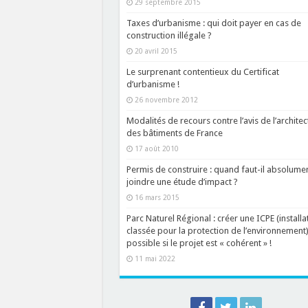
29 septembre 2015
Taxes d’urbanisme : qui doit payer en cas de
construction illégale ?
20 avril 2015
Le surprenant contentieux du Certificat
d’urbanisme !
26 novembre 2012
Modalités de recours contre l’avis de l’architec
des bâtiments de France
17 août 2010
Permis de construire : quand faut-il absolume
joindre une étude d’impact ?
16 mars 2015
Parc Naturel Régional : créer une ICPE (installa
classée pour la protection de l’environnement)
possible si le projet est « cohérent » !
11 mai 2022