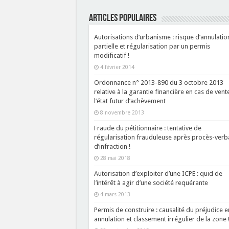
ARTICLES POPULAIRES
Autorisations d’urbanisme : risque d’annulatio
partielle et régularisation par un permis
modificatif !
4 février 2014
Ordonnance n° 2013-890 du 3 octobre 2013
relative à la garantie financière en cas de vent
l’état futur d’achèvement
8 novembre 2013
Fraude du pétitionnaire : tentative de
régularisation frauduleuse après procès-verb
d’infraction !
28 mai 2018
Autorisation d’exploiter d’une ICPE : quid de
l’intérêt à agir d’une société requérante
4 mars 2013
Permis de construire : causalité du préjudice e
annulation et classement irrégulier de la zone 