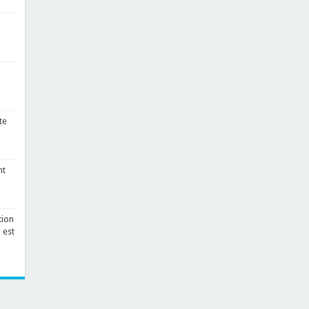
te
nt
tion
 est