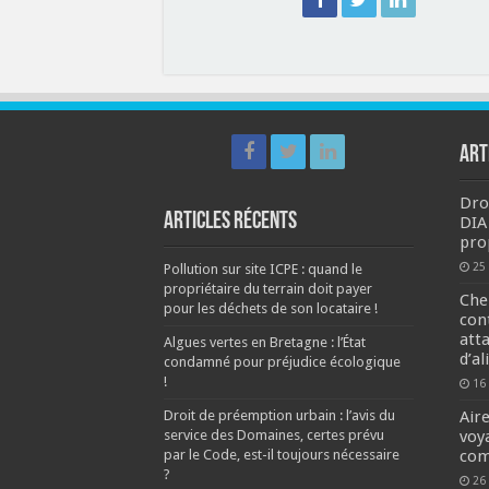
ART
Dro
Articles récents
DIA
pro
25
Pollution sur site ICPE : quand le
propriétaire du terrain doit payer
Che
pour les déchets de son locataire !
con
att
Algues vertes en Bretagne : l’État
d’al
condamné pour préjudice écologique
!
16
Droit de préemption urbain : l’avis du
Aire
service des Domaines, certes prévu
voy
par le Code, est-il toujours nécessaire
com
?
26