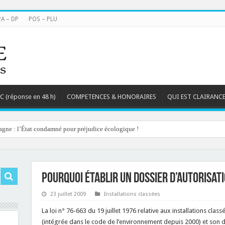
PA – DP
POS – PLU
TC (réponse en 48 h)
COMPETENCES & HONORAIRES
QUI EST CLAIRANCE
agne : l’État condamné pour préjudice écologique !
Pourquoi établir un dossier d’autorisati
23 juillet 2009
Installations classées
La loi n° 76-663 du 19 juillet 1976 relative aux installations cla
(intégrée dans le code de l’environnement depuis 2000) et son d