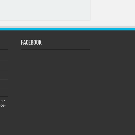
FACEBOOK
on
•
ce
•