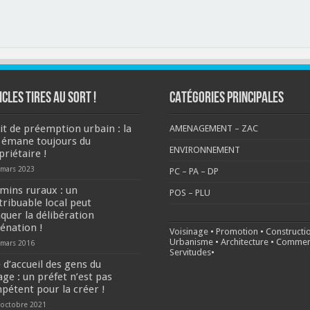
ICLES TIRES AU SORT !
CATÉGORIES PRINCIPALES
it de préemption urbain : la
AMENAGEMENT – ZAC
 émane toujours du
ENVIRONNEMENT
priétaire !
 mars 2023
PC – PA – DP
mins ruraux : un
POS – PLU
tribuable local peut
aquer la délibération
iénation !
Voisinage
•
Promotion
•
Constructi
Urbanisme
•
Architecture
•
Commer
 mars 2016
Servitudes
•
 d’accueil des gens du
age : un préfet n’est pas
pétent pour la créer !
 octobre 2021