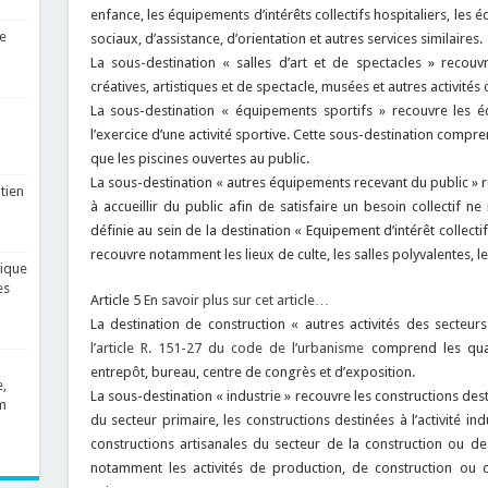
enfance, les équipements d’intérêts collectifs hospitaliers, les é
e
sociaux, d’assistance, d’orientation et autres services similaires.
La sous-destination « salles d’art et de spectacles » recouvr
créatives, artistiques et de spectacle, musées et autres activités cu
La sous-destination « équipements sportifs » recouvre les éq
l’exercice d’une activité sportive. Cette sous-destination comp
que les piscines ouvertes au public.
La sous-destination « autres équipements recevant du public » r
tien
à accueillir du public afin de satisfaire un besoin collectif 
définie au sein de la destination « Equipement d’intérêt collectif
recouvre notamment les lieux de culte, les salles polyvalentes, l
lique
es
Article 5
En savoir plus sur cet article…
La destination de construction « autres activités des secteur
l’article R. 151-27 du code de l’urbanisme
comprend les quatr
entrepôt, bureau, centre de congrès et d’exposition.
,
La sous-destination « industrie » recouvre les constructions desti
m
du secteur primaire, les constructions destinées à l’activité in
constructions artisanales du secteur de la construction ou de 
notamment les activités de production, de construction ou 