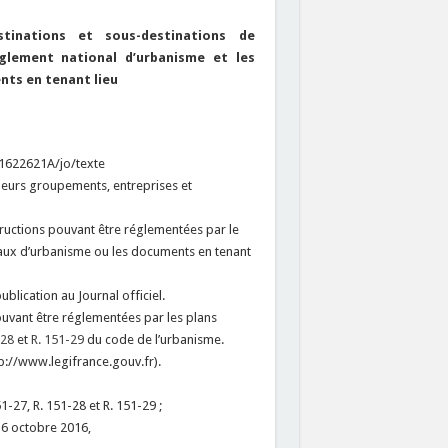
tinations et sous-destinations de
glement national d’urbanisme et les
nts en tenant lieu
L1622621A/jo/texte
et leurs groupements, entreprises et
tructions pouvant être réglementées par le
caux d’urbanisme ou les documents en tenant
ublication au Journal officiel.
pouvant être réglementées par les plans
-28
et
R. 151-29
du code de l’urbanisme.
ttp://www.legifrance.gouv.fr).
1-27, R. 151-28 et R. 151-29 ;
 6 octobre 2016,