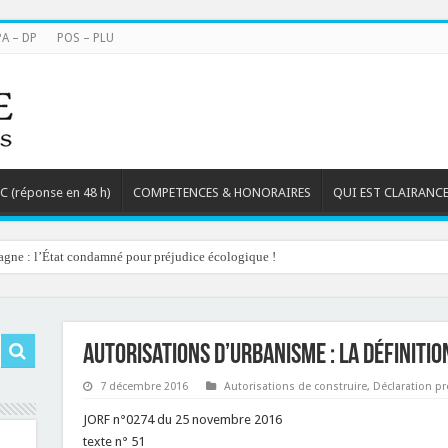
PA – DP
POS – PLU
TC (réponse en 48 h)
COMPETENCES & HONORAIRES
QUI EST CLAIRANCE
agne : l’État condamné pour préjudice écologique !
Autorisations d’urbanisme : la définitio
7 décembre 2016
Autorisations de construire
,
Déclaration pr
JORF n°0274 du 25 novembre 2016
texte n° 51