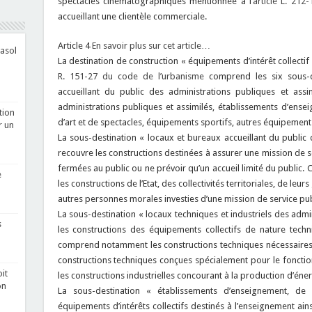
spectacles cinématographiques mentionnée à l’
article L. 21
accueillant une clientèle commerciale.
Article 4
En savoir plus sur cet article…
asol
La destination de construction « équipements d’intérêt collectif
R. 151-27 du code de l’urbanisme
comprend les six sous-de
accueillant du public des administrations publiques et assim
administrations publiques et assimilés, établissements d’enseig
tion
d’art et de spectacles, équipements sportifs, autres équipement
r un
La sous-destination « locaux et bureaux accueillant du public 
recouvre les constructions destinées à assurer une mission de s
fermées au public ou ne prévoir qu’un accueil limité du publi
e
les constructions de l’Etat, des collectivités territoriales, de le
autres personnes morales investies d’une mission de service pub
La sous-destination « locaux techniques et industriels des admi
s
les constructions des équipements collectifs de nature techni
comprend notamment les constructions techniques nécessaires 
constructions techniques conçues spécialement pour le foncti
it
les constructions industrielles concourant à la production d’éner
on
La sous-destination « établissements d’enseignement, de 
équipements d’intérêts collectifs destinés à l’enseignement ains