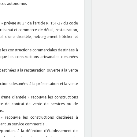
ences autonomie.
e » prévue au
3° de l’article R. 151-27 du code
rtisanat et commerce de détail, restauration,
il d’une clientèle, hébergement hôtelier et
e les constructions commerciales destinées à
 que les constructions artisanales destinées
destinées à la restauration ouverte à la vente
ions destinées à la présentation et la vente
l d’une clientèle » recouvre les constructions
ecte de contrat de vente de services ou de
ns.
 » recouvre les constructions destinées à
nt un service commercial.
épondant à la définition d’établissement de