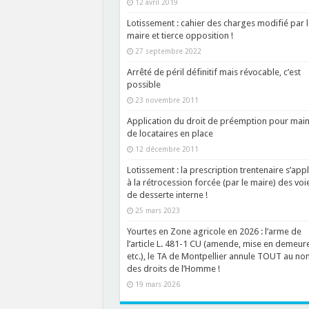
12 avril 2019
Lotissement : cahier des charges modifié par l
maire et tierce opposition !
27 septembre 2022
Arrêté de péril définitif mais révocable, c’est
possible
23 novembre 2011
Application du droit de préemption pour main
de locataires en place
12 décembre 2011
Lotissement : la prescription trentenaire s’app
à la rétrocession forcée (par le maire) des voi
de desserte interne !
25 mars 2023
Yourtes en Zone agricole en 2026 : l’arme de
l’article L. 481-1 CU (amende, mise en demeure
etc.), le TA de Montpellier annule TOUT au no
des droits de l’Homme !
19 mars 2026