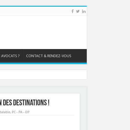
 AVOCATS ?
CONTACT & RENDEZ-VOUS
n des destinations !
éalable
,
PC - PA - DP