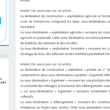
Arrête :
Article 1
En savoir plus sur cet article…
La destination de construction « exploitation agricole et fore
code de l’urbanisme
comprend les deux sous-destinations suiv
forestière.
La sous-destination « exploitation agricole » recouvre les const
agricole ou pastorale. Cette sous-destination recouvre notamm
du matériel, des animaux et des récoltes.
La sous-destination « exploitation forestière » recouvre les 
stockage du bois, des véhicules et des machines permettant l’exp
Article 2
En savoir plus sur cet article…
La destination de construction « habitation » prévue au
2° de
comprend les deux sous-destinations suivantes : logement, hé
t.
La sous-destination « logement » recouvre les constructions de
cats
occasionnel des ménages à l’exclusion des hébergements couv
». La sous-destination « logement » recouvre notamment le
collectifs.
La sous-destination « hébergement » recouvre les construc
résidences ou foyers avec service. Cette sous-destination rec