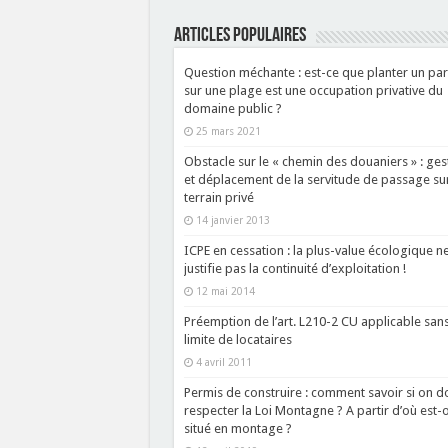
ARTICLES POPULAIRES
Question méchante : est-ce que planter un par
sur une plage est une occupation privative du
domaine public ?
25 mars 2021
Obstacle sur le « chemin des douaniers » : ges
et déplacement de la servitude de passage su
terrain privé
14 janvier 2013
ICPE en cessation : la plus-value écologique n
justifie pas la continuité d’exploitation !
12 mai 2014
Préemption de l’art. L210-2 CU applicable san
limite de locataires
4 avril 2011
Permis de construire : comment savoir si on do
respecter la Loi Montagne ? A partir d’où est-
situé en montage ?