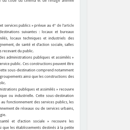
2-1 du code du cinéma et de l’image animée
 et services publics » prévue au
4° de l’article
stinations suivantes : locaux et bureaux
ilés, locaux techniques et industriels des
nement, de santé et d’action sociale, salles
s recevant du public.
des administrations publiques et assimilés »
ervice public. Ces constructions peuvent être
c. Cette sous-destination comprend notamment
urs groupements ainsi que les constructions des
lic.
nistrations publiques et assimilés » recouvre
que ou industrielle. Cette sous-destination
au fonctionnement des services publics, les
onnement de réseaux ou de services urbains,
gie.
santé et d’action sociale » recouvre les
i que les établissements destinés à la petite