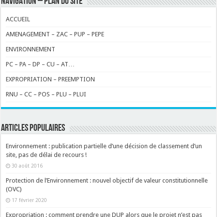
NAVIGATION – PLAN DU SITE
ACCUEIL
AMENAGEMENT – ZAC – PUP – PEPE
ENVIRONNEMENT
PC – PA – DP – CU – AT…
EXPROPRIATION – PREEMPTION
RNU – CC – POS – PLU – PLUI
ARTICLES POPULAIRES
Environnement : publication partielle d’une décision de classement d’un
site, pas de délai de recours !
30 août 2016
Protection de l’Environnement : nouvel objectif de valeur constitutionnelle
(OVC)
17 février 2020
Expropriation : comment prendre une DUP alors que le projet n’est pas