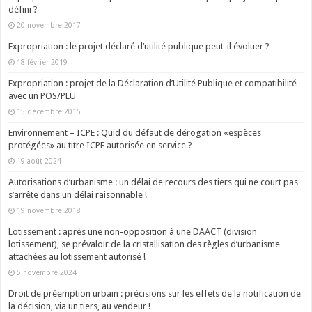
défini ?
20 novembre 2017
Expropriation : le projet déclaré d’utilité publique peut-il évoluer ?
18 février 2019
Expropriation : projet de la Déclaration d’Utilité Publique et compatibilité
avec un POS/PLU
15 décembre 2015
Environnement – ICPE : Quid du défaut de dérogation «espèces
protégées» au titre ICPE autorisée en service ?
19 août 2024
Autorisations d’urbanisme : un délai de recours des tiers qui ne court pas
s’arrête dans un délai raisonnable !
19 novembre 2018
Lotissement : après une non-opposition à une DAACT (division
lotissement), se prévaloir de la cristallisation des règles d’urbanisme
attachées au lotissement autorisé !
5 novembre 2024
Droit de préemption urbain : précisions sur les effets de la notification de
la décision, via un tiers, au vendeur !