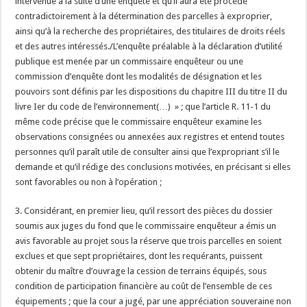
intervenue à la suite d’une enquête et qu’il aura été procédé
contradictoirement à la détermination des parcelles à exproprier,
ainsi qu’à la recherche des propriétaires, des titulaires de droits réels
et des autres intéressés./L’enquête préalable à la déclaration d’utilité
publique est menée par un commissaire enquêteur ou une
commission d’enquête dont les modalités de désignation et les
pouvoirs sont définis par les dispositions du chapitre III du titre II du
livre Ier du code de l’environnement(…) » ; que l’article R. 11-1 du
même code précise que le commissaire enquêteur examine les
observations consignées ou annexées aux registres et entend toutes
personnes qu’il paraît utile de consulter ainsi que l’expropriant s’il le
demande et qu’il rédige des conclusions motivées, en précisant si elles
sont favorables ou non à l’opération ;
3. Considérant, en premier lieu, qu’il ressort des pièces du dossier
soumis aux juges du fond que le commissaire enquêteur a émis un
avis favorable au projet sous la réserve que trois parcelles en soient
exclues et que sept propriétaires, dont les requérants, puissent
obtenir du maître d’ouvrage la cession de terrains équipés, sous
condition de participation financière au coût de l’ensemble de ces
équipements ; que la cour a jugé, par une appréciation souveraine non