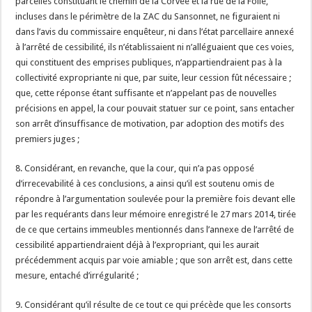
parcelles constituant le chemin de la Corvée et la rue de la Folie,
incluses dans le périmètre de la ZAC du Sansonnet, ne figuraient ni
dans l’avis du commissaire enquêteur, ni dans l’état parcellaire annexé
à l’arrêté de cessibilité, ils n’établissaient ni n’alléguaient que ces voies,
qui constituent des emprises publiques, n’appartiendraient pas à la
collectivité expropriante ni que, par suite, leur cession fût nécessaire ;
que, cette réponse étant suffisante et n’appelant pas de nouvelles
précisions en appel, la cour pouvait statuer sur ce point, sans entacher
son arrêt d’insuffisance de motivation, par adoption des motifs des
premiers juges ;
8. Considérant, en revanche, que la cour, qui n’a pas opposé
d’irrecevabilité à ces conclusions, a ainsi qu’il est soutenu omis de
répondre à l’argumentation soulevée pour la première fois devant elle
par les requérants dans leur mémoire enregistré le 27 mars 2014, tirée
de ce que certains immeubles mentionnés dans l’annexe de l’arrêté de
cessibilité appartiendraient déjà à l’expropriant, qui les aurait
précédemment acquis par voie amiable ; que son arrêt est, dans cette
mesure, entaché d’irrégularité ;
9. Considérant qu’il résulte de ce tout ce qui précède que les consorts