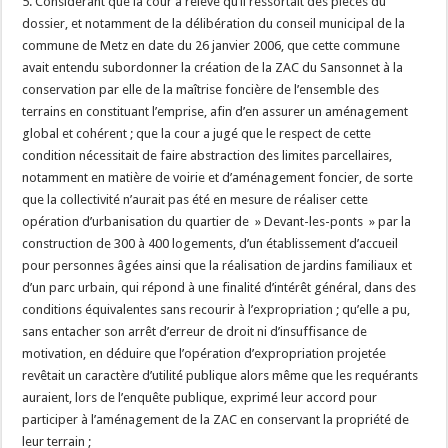
5. Considérant que la cour a relevé qu’il ressortait des pièces du
dossier, et notamment de la délibération du conseil municipal de la
commune de Metz en date du 26 janvier 2006, que cette commune
avait entendu subordonner la création de la ZAC du Sansonnet à la
conservation par elle de la maîtrise foncière de l’ensemble des
terrains en constituant l’emprise, afin d’en assurer un aménagement
global et cohérent ; que la cour a jugé que le respect de cette
condition nécessitait de faire abstraction des limites parcellaires,
notamment en matière de voirie et d’aménagement foncier, de sorte
que la collectivité n’aurait pas été en mesure de réaliser cette
opération d’urbanisation du quartier de » Devant-les-ponts » par la
construction de 300 à 400 logements, d’un établissement d’accueil
pour personnes âgées ainsi que la réalisation de jardins familiaux et
d’un parc urbain, qui répond à une finalité d’intérêt général, dans des
conditions équivalentes sans recourir à l’expropriation ; qu’elle a pu,
sans entacher son arrêt d’erreur de droit ni d’insuffisance de
motivation, en déduire que l’opération d’expropriation projetée
revêtait un caractère d’utilité publique alors même que les requérants
auraient, lors de l’enquête publique, exprimé leur accord pour
participer à l’aménagement de la ZAC en conservant la propriété de
leur terrain ;