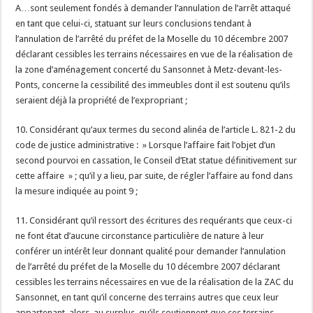
A…sont seulement fondés à demander l’annulation de l’arrêt attaqué
en tant que celui-ci, statuant sur leurs conclusions tendant à
l’annulation de l’arrêté du préfet de la Moselle du 10 décembre 2007
déclarant cessibles les terrains nécessaires en vue de la réalisation de
la zone d’aménagement concerté du Sansonnet à Metz-devant-les-
Ponts, concerne la cessibilité des immeubles dont il est soutenu qu’ils
seraient déjà la propriété de l’expropriant ;
10. Considérant qu’aux termes du second alinéa de l’article L. 821-2 du
code de justice administrative : » Lorsque l’affaire fait l’objet d’un
second pourvoi en cassation, le Conseil d’Etat statue définitivement sur
cette affaire » ; qu’il y a lieu, par suite, de régler l’affaire au fond dans
la mesure indiquée au point 9 ;
11. Considérant qu’il ressort des écritures des requérants que ceux-ci
ne font état d’aucune circonstance particulière de nature à leur
conférer un intérêt leur donnant qualité pour demander l’annulation
de l’arrêté du préfet de la Moselle du 10 décembre 2007 déclarant
cessibles les terrains nécessaires en vue de la réalisation de la ZAC du
Sansonnet, en tant qu’il concerne des terrains autres que ceux leur
appartenant, alors, au surplus, qu’ils soutiennent que ces terrains