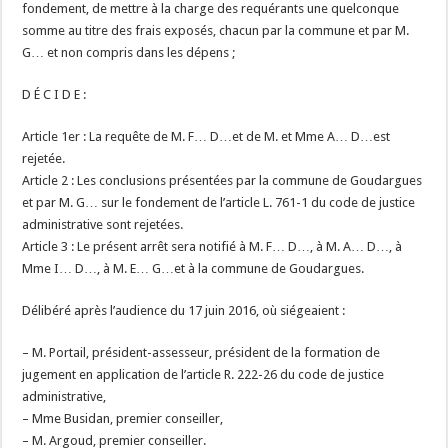
fondement, de mettre à la charge des requérants une quelconque
somme au titre des frais exposés, chacun par la commune et par M.
G… et non compris dans les dépens ;
D É C I D E :
Article 1er : La requête de M. F… D…et de M. et Mme A… D…est
rejetée.
Article 2 : Les conclusions présentées par la commune de Goudargues
et par M. G… sur le fondement de l’article L. 761-1 du code de justice
administrative sont rejetées.
Article 3 : Le présent arrêt sera notifié à M. F… D…, à M. A… D…, à
Mme I… D…, à M. E… G…et à la commune de Goudargues.
Délibéré après l’audience du 17 juin 2016, où siégeaient :
– M. Portail, président-assesseur, président de la formation de
jugement en application de l’article R. 222-26 du code de justice
administrative,
– Mme Busidan, premier conseiller,
– M. Argoud, premier conseiller.