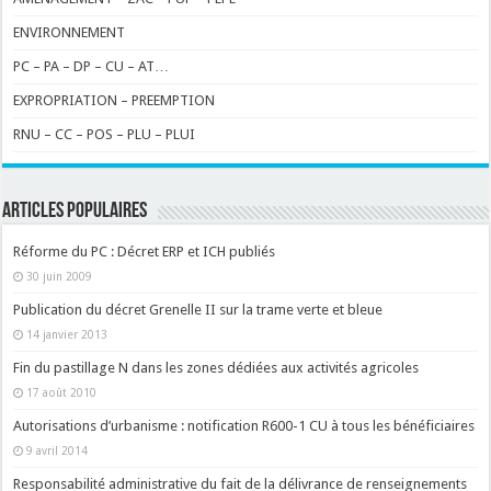
ENVIRONNEMENT
PC – PA – DP – CU – AT…
EXPROPRIATION – PREEMPTION
RNU – CC – POS – PLU – PLUI
ARTICLES POPULAIRES
Réforme du PC : Décret ERP et ICH publiés
30 juin 2009
Publication du décret Grenelle II sur la trame verte et bleue
14 janvier 2013
Fin du pastillage N dans les zones dédiées aux activités agricoles
17 août 2010
Autorisations d’urbanisme : notification R600-1 CU à tous les bénéficiaires
9 avril 2014
Responsabilité administrative du fait de la délivrance de renseignements