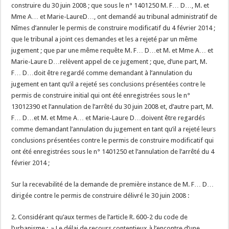
construire du 30 juin 2008 ; que sous le n° 1401250 M. F… D…, M. et
Mme A… et Marie-LaureD…, ont demandé au tribunal administratif de
Nîmes d’annuler le permis de construire modificatif du 4 février 2014 ;
que le tribunal a joint ces demandes et les a rejeté par un même
jugement ; que par une même requête M. F… D…et M. et Mme A… et
Marie-Laure D…relèvent appel de ce jugement ; que, d’une part, M.
F… D…doit être regardé comme demandant à l’annulation du
jugement en tant qu’il a rejeté ses conclusions présentées contre le
permis de construire initial qui ont été enregistrées sous le n°
13012390 et l’annulation de l’arrêté du 30 juin 2008 et, d’autre part, M.
F… D…et M. et Mme A… et Marie-Laure D…doivent être regardés
comme demandant l’annulation du jugement en tant qu’il a rejeté leurs
conclusions présentées contre le permis de construire modificatif qui
ont été enregistrées sous le n° 1401250 et l’annulation de l’arrêté du 4
février 2014 ;
Sur la recevabilité de la demande de première instance de M. F… D…
dirigée contre le permis de construire délivré le 30 juin 2008 :
2. Considérant qu’aux termes de l’article R. 600-2 du code de
l’urbanisme : » Le délai de recours contentieux à l’encontre d’une