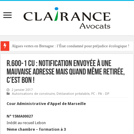
Algues vertes en Bretagne : l’État condamné pour préjudice écologique !
Reconstruction de chalets d’alpage : le préfet condamné à délivrer l’autoris
R.600-1 CU : notification envoyée à une
mauvaise adresse mais quand même retirée,
c’est bon !
2 janvier 2017
Autorisations de construire
,
Déclaration préalable
,
PC - PA - DP
Cour Administrative d’Appel de Marseille
N° 15MA00027
Inédit au recueil Lebon
9ème chambre – formation à 3