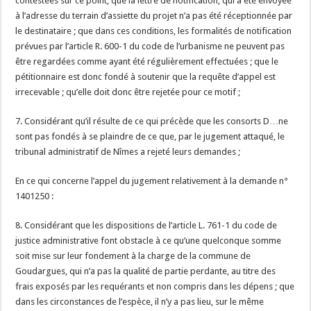
contestées sur ce point, que la lettre de notification, qui a été envoyée
à l’adresse du terrain d’assiette du projet n’a pas été réceptionnée par
le destinataire ; que dans ces conditions, les formalités de notification
prévues par l’article R. 600-1 du code de l’urbanisme ne peuvent pas
être regardées comme ayant été régulièrement effectuées ; que le
pétitionnaire est donc fondé à soutenir que la requête d’appel est
irrecevable ; qu’elle doit donc être rejetée pour ce motif ;
7. Considérant qu’il résulte de ce qui précède que les consorts D…ne
sont pas fondés à se plaindre de ce que, par le jugement attaqué, le
tribunal administratif de Nîmes a rejeté leurs demandes ;
En ce qui concerne l’appel du jugement relativement à la demande n°
1401250 :
8. Considérant que les dispositions de l’article L. 761-1 du code de
justice administrative font obstacle à ce qu’une quelconque somme
soit mise sur leur fondement à la charge de la commune de
Goudargues, qui n’a pas la qualité de partie perdante, au titre des
frais exposés par les requérants et non compris dans les dépens ; que
dans les circonstances de l’espèce, il n’y a pas lieu, sur le même