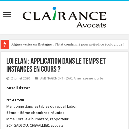
Algues vertes en Bretagne : l’État condamné pour préjudice écologique !
Loi ELAN : application dans le temps et
instances en cours ?
2 juillet 2020
AMENAGEMENT - ZAC
,
Aménagement urbain
onseil d’État
N° 437590
Mentionné dans les tables du recueil Lebon
6ème – 5ème chambres réunies
Mme Coralie Albumazard, rapporteur
SCP GADIOU, CHEVALLIER, avocats