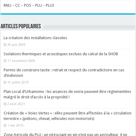
RNU – CC – POS – PLU – PLUI
ARTICLES POPULAIRES
La création des installations classées
30 juin 2009
Isolations thermiques et acoustiques exclues du calcul de la SHOB
11 novembre 2009
Permis de construire tacite : retrait et respect du contradictoire en cas
d’indivision
15 juillet 2019
Plan Local d’Urbanisme : les aisances de voirie peuvent être réglementées
malgré le droit d’accès à la propriété !
2 août 2021
Création de « Voies Vertes » : elles peuvent être affectées à la « circulation
terrestre » (piétons, cheval, véhicules non motorisés)
1 mai 2019
Zone Agricole du PLU : un négociant en vin n’est pas un agriculteur, il ne