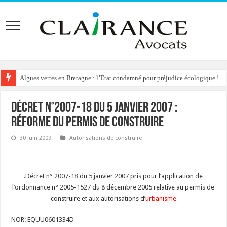
Algues vertes en Bretagne : l’État condamné pour préjudice écologique !
Reconstruction de chalets d’alpage : le préfet condamné à délivrer l’autoris
Décret n°2007-18 du 5 janvier 2007 :
réforme du permis de construire
30 juin 2009
Autorisations de construire
.Décret n° 2007-18 du 5 janvier 2007 pris pour l’application de
l’ordonnance n° 2005-1527 du 8 décembre 2005 relative au permis de
construire et aux autorisations d’
urbanisme
NOR: EQUU0601334D