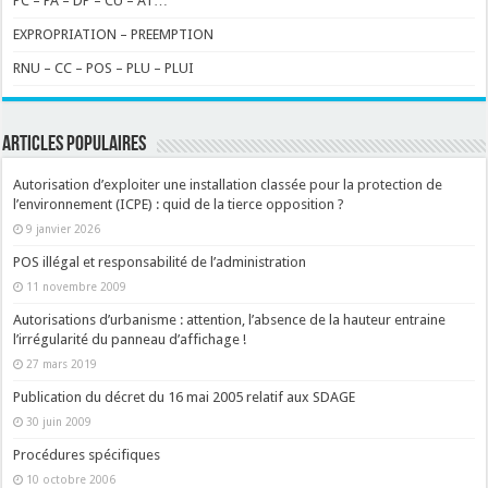
PC – PA – DP – CU – AT…
EXPROPRIATION – PREEMPTION
RNU – CC – POS – PLU – PLUI
ARTICLES POPULAIRES
Autorisation d’exploiter une installation classée pour la protection de
l’environnement (ICPE) : quid de la tierce opposition ?
9 janvier 2026
POS illégal et responsabilité de l’administration
11 novembre 2009
Autorisations d’urbanisme : attention, l’absence de la hauteur entraine
l’irrégularité du panneau d’affichage !
27 mars 2019
Publication du décret du 16 mai 2005 relatif aux SDAGE
30 juin 2009
Procédures spécifiques
10 octobre 2006