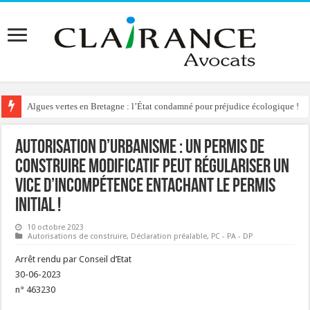
Algues vertes en Bretagne : l’État condamné pour préjudice écologique !
Reconstruction de chalets d’alpage : le préfet condamné à délivrer l’autoris
Autorisation d’urbanisme : un permis de
construire modificatif peut régulariser un
vice d’incompétence entachant le permis
initial !
10 octobre 2023
Autorisations de construire
,
Déclaration préalable
,
PC - PA - DP
Arrêt rendu par Conseil d’Etat
30-06-2023
n° 463230