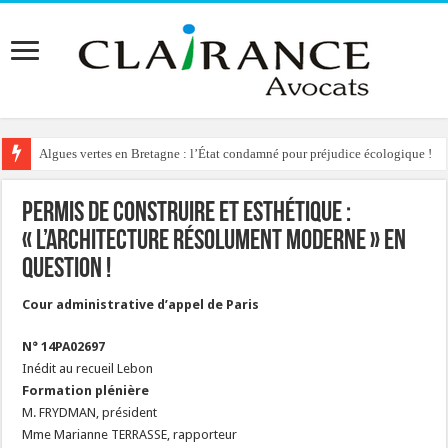
Algues vertes en Bretagne : l’État condamné pour préjudice écologique !
Reconstruction de chalets d’alpage : le préfet condamné à délivrer l’autoris
Permis de construire et esthétique :
« l’architecture résolument moderne » en
question !
Cour administrative d’appel de Paris
N° 14PA02697
Inédit au recueil Lebon
Formation plénière
M. FRYDMAN, président
Mme Marianne TERRASSE, rapporteur