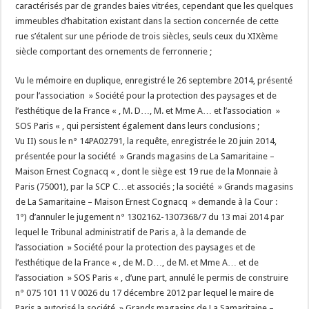
caractérisés par de grandes baies vitrées, cependant que les quelques
immeubles d’habitation existant dans la section concernée de cette
rue s’étalent sur une période de trois siècles, seuls ceux du XIXème
siècle comportant des ornements de ferronnerie ;
Vu le mémoire en duplique, enregistré le 26 septembre 2014, présenté
pour l’association » Société pour la protection des paysages et de
l’esthétique de la France « , M. D…, M. et Mme A… et l’association »
SOS Paris « , qui persistent également dans leurs conclusions ;
Vu II) sous le n° 14PA02791, la requête, enregistrée le 20 juin 2014,
présentée pour la société » Grands magasins de La Samaritaine –
Maison Ernest Cognacq « , dont le siège est 19 rue de la Monnaie à
Paris (75001), par la SCP C…et associés ; la société » Grands magasins
de La Samaritaine – Maison Ernest Cognacq » demande à la Cour :
1°) d’annuler le jugement n° 1302162-1307368/7 du 13 mai 2014 par
lequel le Tribunal administratif de Paris a, à la demande de
l’association » Société pour la protection des paysages et de
l’esthétique de la France « , de M. D…, de M. et Mme A… et de
l’association » SOS Paris « , d’une part, annulé le permis de construire
n° 075 101 11 V 0026 du 17 décembre 2012 par lequel le maire de
Paris a autorisé la société » Grands magasins de La Samaritaine –