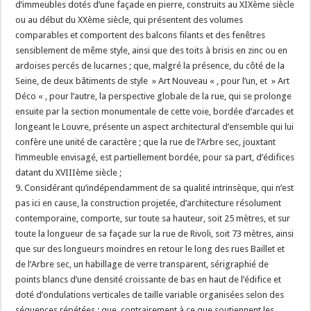
d’immeubles dotés d’une façade en pierre, construits au XIXème siècle
ou au début du XXème siècle, qui présentent des volumes
comparables et comportent des balcons filants et des fenêtres
sensiblement de même style, ainsi que des toits à brisis en zinc ou en
ardoises percés de lucarnes ; que, malgré la présence, du côté de la
Seine, de deux bâtiments de style » Art Nouveau « , pour l’un, et » Art
Déco « , pour l’autre, la perspective globale de la rue, qui se prolonge
ensuite par la section monumentale de cette voie, bordée d’arcades et
longeant le Louvre, présente un aspect architectural d’ensemble qui lui
confère une unité de caractère ; que la rue de l’Arbre sec, jouxtant
l’immeuble envisagé, est partiellement bordée, pour sa part, d’édifices
datant du XVIIIème siècle ;
9. Considérant qu’indépendamment de sa qualité intrinsèque, qui n’est
pas ici en cause, la construction projetée, d’architecture résolument
contemporaine, comporte, sur toute sa hauteur, soit 25 mètres, et sur
toute la longueur de sa façade sur la rue de Rivoli, soit 73 mètres, ainsi
que sur des longueurs moindres en retour le long des rues Baillet et
de l’Arbre sec, un habillage de verre transparent, sérigraphié de
points blancs d’une densité croissante de bas en haut de l’édifice et
doté d’ondulations verticales de taille variable organisées selon des
séquences répétées ; que, contrairement à ce que soutiennent les