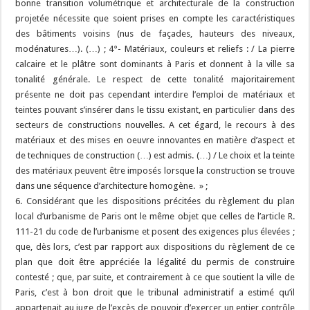
bonne transition volumétrique et architecturale de la construction
projetée nécessite que soient prises en compte les caractéristiques
des bâtiments voisins (nus de façades, hauteurs des niveaux,
modénatures…). (…) ; 4°- Matériaux, couleurs et reliefs : / La pierre
calcaire et le plâtre sont dominants à Paris et donnent à la ville sa
tonalité générale. Le respect de cette tonalité majoritairement
présente ne doit pas cependant interdire l’emploi de matériaux et
teintes pouvant s’insérer dans le tissu existant, en particulier dans des
secteurs de constructions nouvelles. A cet égard, le recours à des
matériaux et des mises en oeuvre innovantes en matière d’aspect et
de techniques de construction (…) est admis. (…) / Le choix et la teinte
des matériaux peuvent être imposés lorsque la construction se trouve
dans une séquence d’architecture homogène. » ;
6. Considérant que les dispositions précitées du règlement du plan
local d’urbanisme de Paris ont le même objet que celles de l’article R.
111-21 du code de l’urbanisme et posent des exigences plus élevées ;
que, dès lors, c’est par rapport aux dispositions du règlement de ce
plan que doit être appréciée la légalité du permis de construire
contesté ; que, par suite, et contrairement à ce que soutient la ville de
Paris, c’est à bon droit que le tribunal administratif a estimé qu’il
appartenait au juge de l’excès de pouvoir d’exercer un entier contrôle