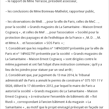
– le rapport de Mme Terrasse, président assesseur,
– les conclusions de Mme Bonneau-Mathelot, rapporteur public,
– les observations de MeB…, pour la ville de Paris, celles de MeC…,
pour la société » Grands magasins de La Samaritaine – Maison Ernest
Cognacq « , et celles de MeF…, pour l’association » Société pour la
protection des paysages et de l’esthétique de la France « , M. D…, M.
et Mme A… et l’association » SOS Paris » ;
1. Considérant que les requêtes n° 14PA02697 présentée par la ville de
Paris et n° 14PA02791 présentée par la société » Grands magasins de
La Samaritaine – Maison Ernest Cognacq » sont dirigées contre le
même jugement et ont fait l’objet d’une instruction commune ; qu’il y a
lieu de les joindre pour statuer par un seul arrêt ;
2. Considérant que, par jugement du 13 mai 2014, le Tribunal
administratif de Paris a annulé le permis de construire n° 075 101 11 V
0026, délivré le 17 décembre 2012, par lequel le maire de Paris a
autorisé la société » Grands magasins de La Samaritaine – Maison
Ernest Cognacq » à restructurer l’ensemble de bâtiments dit » îlot
Rivoli « , correspondant à l’ancien bâtiment 4 du magasin » La
Samaritaine « , au motif que le projet envisagé prévoyait en façade sur