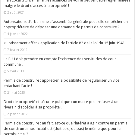
Plan Local d’Urbanisme : les aisances de voirie peuvent être réglementées
malgré le droit d’accès à la propriété !
2 août 2021
Autorisations d’urbanisme : l’assemblée générale peut-elle empêcher un
copropriétaire de déposer une demande de permis de construire ?
4 janvier 2022
« Lotissement effet » application de l’article 82 de la loi du 15 juin 1943
7 février 2012
Le PLU doit prendre en compte l’existence des servitudes de cour
commune !
5 avril 2013
Permis de construire : apprécier la possibilité de régulariser un vice
entachant l’acte !
21 mai 2025
Droit de propriété et sécurité publique : un maire peut refuser à un
riverain d’accéder à sa propriété !
2 janvier 2017
Permis de construire : au fait, est-ce que l’intérêt à agir contre un permis
de construire modificatif est (doit être, ou pas) le même que pour le
permis initial ?