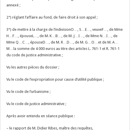
annexé ;
2°) réglant l’affaire au fond, de faire droit à son appel ;
3°) de mettre à la charge de l’indivisionO…, S…E…, veuveF…, de Mme
H…F…, épouseL…, de M. K…B…, de M. J…I…, de Mme N…I…, de
Mme Q…C…, épouseD…, de M. R…D…, de M. G…O…et de M. A…
M…la somme de 4 000 euros au titre des articles L. 761-1 et R. 761-1
du code de justice administrative ;
Vu les autres pièces du dossier ;
Vu le code de l’expropriation pour cause d’utilité publique ;
Vu le code de l’urbanisme ;
Vu le code de justice administrative ;
Après avoir entendu en séance publique :
– le rapport de M. Didier Ribes, maître des requêtes,