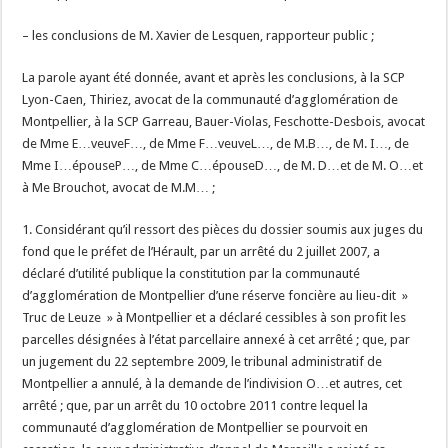
– les conclusions de M. Xavier de Lesquen, rapporteur public ;
La parole ayant été donnée, avant et après les conclusions, à la SCP
Lyon-Caen, Thiriez, avocat de la communauté d’agglomération de
Montpellier, à la SCP Garreau, Bauer-Violas, Feschotte-Desbois, avocat
de Mme E…veuveF…, de Mme F…veuveL…, de M.B…, de M. I…, de
Mme I…épouseP…, de Mme C…épouseD…, de M. D…et de M. O…et
à Me Brouchot, avocat de M.M… ;
1. Considérant qu’il ressort des pièces du dossier soumis aux juges du
fond que le préfet de l’Hérault, par un arrêté du 2 juillet 2007, a
déclaré d’utilité publique la constitution par la communauté
d’agglomération de Montpellier d’une réserve foncière au lieu-dit »
Truc de Leuze » à Montpellier et a déclaré cessibles à son profit les
parcelles désignées à l’état parcellaire annexé à cet arrêté ; que, par
un jugement du 22 septembre 2009, le tribunal administratif de
Montpellier a annulé, à la demande de l’indivision O…et autres, cet
arrêté ; que, par un arrêt du 10 octobre 2011 contre lequel la
communauté d’agglomération de Montpellier se pourvoit en