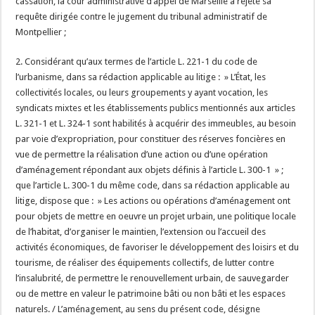
cassation, la cour administrative d’appel de Marseille a rejeté sa
requête dirigée contre le jugement du tribunal administratif de
Montpellier ;
2. Considérant qu’aux termes de l’article L. 221-1 du code de
l’urbanisme, dans sa rédaction applicable au litige : » L’État, les
collectivités locales, ou leurs groupements y ayant vocation, les
syndicats mixtes et les établissements publics mentionnés aux articles
L. 321-1 et L. 324-1 sont habilités à acquérir des immeubles, au besoin
par voie d’expropriation, pour constituer des réserves foncières en
vue de permettre la réalisation d’une action ou d’une opération
d’aménagement répondant aux objets définis à l’article L. 300-1 » ;
que l’article L. 300-1 du même code, dans sa rédaction applicable au
litige, dispose que : » Les actions ou opérations d’aménagement ont
pour objets de mettre en oeuvre un projet urbain, une politique locale
de l’habitat, d’organiser le maintien, l’extension ou l’accueil des
activités économiques, de favoriser le développement des loisirs et du
tourisme, de réaliser des équipements collectifs, de lutter contre
l’insalubrité, de permettre le renouvellement urbain, de sauvegarder
ou de mettre en valeur le patrimoine bâti ou non bâti et les espaces
naturels. / L’aménagement, au sens du présent code, désigne