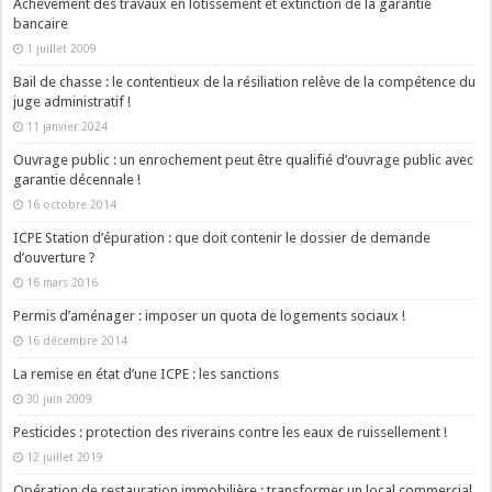
Achèvement des travaux en lotissement et extinction de la garantie
bancaire
1 juillet 2009
Bail de chasse : le contentieux de la résiliation relève de la compétence du
juge administratif !
11 janvier 2024
Ouvrage public : un enrochement peut être qualifié d’ouvrage public avec
garantie décennale !
16 octobre 2014
ICPE Station d’épuration : que doit contenir le dossier de demande
d’ouverture ?
16 mars 2016
Permis d’aménager : imposer un quota de logements sociaux !
16 décembre 2014
La remise en état d’une ICPE : les sanctions
30 juin 2009
Pesticides : protection des riverains contre les eaux de ruissellement !
12 juillet 2019
Opération de restauration immobilière : transformer un local commercial