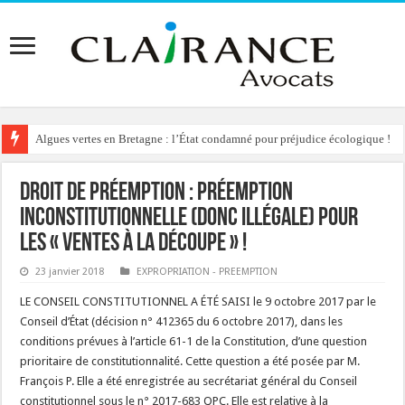
Algues vertes en Bretagne : l’État condamné pour préjudice écologique !
Reconstruction de chalets d’alpage : le préfet condamné à délivrer l’autoris
Droit de préemption : préemption
inconstitutionnelle (donc illégale) pour
les « ventes à la découpe » !
23 janvier 2018
EXPROPRIATION - PREEMPTION
LE CONSEIL CONSTITUTIONNEL A ÉTÉ SAISI le 9 octobre 2017 par le
Conseil d’État (décision n° 412365 du 6 octobre 2017), dans les
conditions prévues à l’article 61-1 de la Constitution, d’une question
prioritaire de constitutionnalité. Cette question a été posée par M.
François P. Elle a été enregistrée au secrétariat général du Conseil
constitutionnel sous le n° 2017-683 QPC. Elle est relative à la