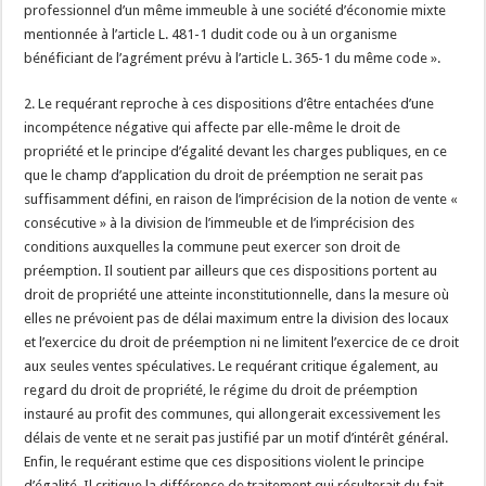
professionnel d’un même immeuble à une société d’économie mixte
mentionnée à l’article L. 481-1 dudit code ou à un organisme
bénéficiant de l’agrément prévu à l’article L. 365-1 du même code ».
2. Le requérant reproche à ces dispositions d’être entachées d’une
incompétence négative qui affecte par elle-même le droit de
propriété et le principe d’égalité devant les charges publiques, en ce
que le champ d’application du droit de préemption ne serait pas
suffisamment défini, en raison de l’imprécision de la notion de vente «
consécutive » à la division de l’immeuble et de l’imprécision des
conditions auxquelles la commune peut exercer son droit de
préemption. Il soutient par ailleurs que ces dispositions portent au
droit de propriété une atteinte inconstitutionnelle, dans la mesure où
elles ne prévoient pas de délai maximum entre la division des locaux
et l’exercice du droit de préemption ni ne limitent l’exercice de ce droit
aux seules ventes spéculatives. Le requérant critique également, au
regard du droit de propriété, le régime du droit de préemption
instauré au profit des communes, qui allongerait excessivement les
délais de vente et ne serait pas justifié par un motif d’intérêt général.
Enfin, le requérant estime que ces dispositions violent le principe
d’égalité. Il critique la différence de traitement qui résulterait du fait