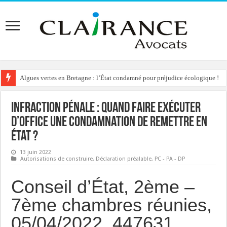
Algues vertes en Bretagne : l’État condamné pour préjudice écologique !
Infraction pénale : quand faire exécuter
d’office une condamnation de remettre en
état ?
13 juin 2022
Autorisations de construire
,
Déclaration préalable
,
PC - PA - DP
Conseil d’État, 2ème –
7ème chambres réunies,
05/04/2022, 447631