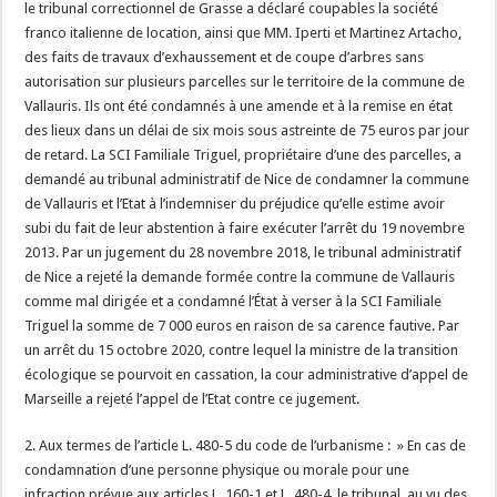
le tribunal correctionnel de Grasse a déclaré coupables la société
franco italienne de location, ainsi que MM. Iperti et Martinez Artacho,
des faits de travaux d’exhaussement et de coupe d’arbres sans
autorisation sur plusieurs parcelles sur le territoire de la commune de
Vallauris. Ils ont été condamnés à une amende et à la remise en état
des lieux dans un délai de six mois sous astreinte de 75 euros par jour
de retard. La SCI Familiale Triguel, propriétaire d’une des parcelles, a
demandé au tribunal administratif de Nice de condamner la commune
de Vallauris et l’Etat à l’indemniser du préjudice qu’elle estime avoir
subi du fait de leur abstention à faire exécuter l’arrêt du 19 novembre
2013. Par un jugement du 28 novembre 2018, le tribunal administratif
de Nice a rejeté la demande formée contre la commune de Vallauris
comme mal dirigée et a condamné l’État à verser à la SCI Familiale
Triguel la somme de 7 000 euros en raison de sa carence fautive. Par
un arrêt du 15 octobre 2020, contre lequel la ministre de la transition
écologique se pourvoit en cassation, la cour administrative d’appel de
Marseille a rejeté l’appel de l’Etat contre ce jugement.
2. Aux termes de l’article L. 480-5 du code de l’urbanisme : » En cas de
condamnation d’une personne physique ou morale pour une
infraction prévue aux articles L. 160-1 et L. 480-4, le tribunal, au vu des