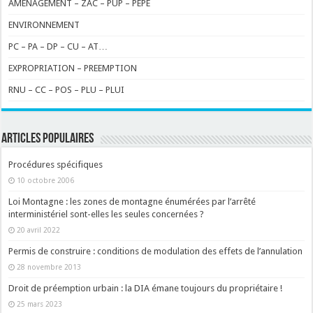
AMENAGEMENT – ZAC – PUP – PEPE
ENVIRONNEMENT
PC – PA – DP – CU – AT…
EXPROPRIATION – PREEMPTION
RNU – CC – POS – PLU – PLUI
ARTICLES POPULAIRES
Procédures spécifiques
10 octobre 2006
Loi Montagne : les zones de montagne énumérées par l’arrêté
interministériel sont-elles les seules concernées ?
20 avril 2022
Permis de construire : conditions de modulation des effets de l’annulation
28 novembre 2013
Droit de préemption urbain : la DIA émane toujours du propriétaire !
25 mars 2023