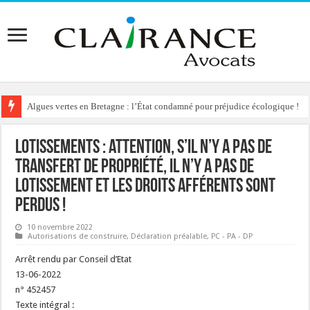
Algues vertes en Bretagne : l’État condamné pour préjudice écologique !
Reconstruction de chalets d’alpage : le préfet condamné à délivrer l’autoris
Lotissements : attention, s’il n’y a pas de
transfert de propriété, il n’y a pas de
lotissement et les droits afférents sont
perdus !
10 novembre 2022
Autorisations de construire
,
Déclaration préalable
,
PC - PA - DP
Arrêt rendu par Conseil d’Etat
13-06-2022
n° 452457
Texte intégral :