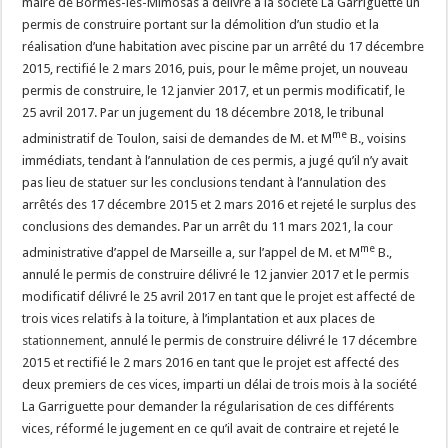
maire de Bormes-les-Mimosas a délivré à la société La Garriguette un
permis de construire portant sur la démolition d’un studio et la
réalisation d’une habitation avec piscine par un arrêté du 17 décembre
2015, rectifié le 2 mars 2016, puis, pour le même projet, un nouveau
permis de construire, le 12 janvier 2017, et un permis modificatif, le
25 avril 2017. Par un jugement du 18 décembre 2018, le tribunal
me
administratif de Toulon, saisi de demandes de M. et M
B., voisins
immédiats, tendant à l’annulation de ces permis, a jugé qu’il n’y avait
pas lieu de statuer sur les conclusions tendant à l’annulation des
arrêtés des 17 décembre 2015 et 2 mars 2016 et rejeté le surplus des
conclusions des demandes. Par un arrêt du 11 mars 2021, la cour
me
administrative d’appel de Marseille a, sur l’appel de M. et M
B.,
annulé le permis de construire délivré le 12 janvier 2017 et le permis
modificatif délivré le 25 avril 2017 en tant que le projet est affecté de
trois vices relatifs à la toiture, à l’implantation et aux places de
stationnement
, annulé le permis de construire délivré le 17 décembre
2015 et rectifié le 2 mars 2016 en tant que le projet est affecté des
deux premiers de ces vices, imparti un délai de trois mois à la société
La Garriguette pour demander la régularisation de ces différents
vices, réformé le jugement en ce qu’il avait de contraire et rejeté le