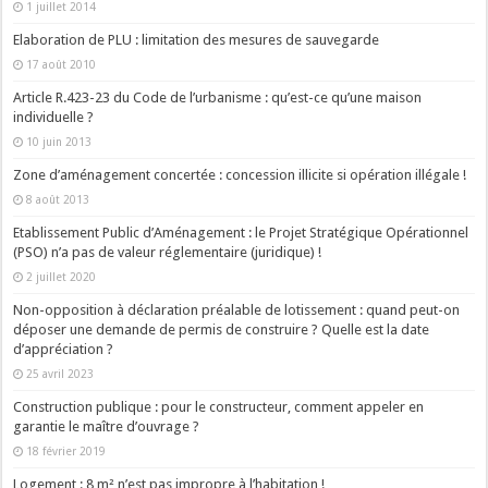
1 juillet 2014
Elaboration de PLU : limitation des mesures de sauvegarde
17 août 2010
Article R.423-23 du Code de l’urbanisme : qu’est-ce qu’une maison
individuelle ?
10 juin 2013
Zone d’aménagement concertée : concession illicite si opération illégale !
8 août 2013
Etablissement Public d’Aménagement : le Projet Stratégique Opérationnel
(PSO) n’a pas de valeur réglementaire (juridique) !
2 juillet 2020
Non-opposition à déclaration préalable de lotissement : quand peut-on
déposer une demande de permis de construire ? Quelle est la date
d’appréciation ?
25 avril 2023
Construction publique : pour le constructeur, comment appeler en
garantie le maître d’ouvrage ?
18 février 2019
Logement : 8 m² n’est pas impropre à l’habitation !