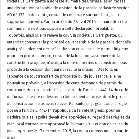
société La Garriguette a adressé au maire de Bormes-les-Mimosas
une déclaration préalable de division de la parcelle cadastrée section
AD n° 133 en deux lots, en vue de construire sur l’un d’eux, l’autre
supportant une villa. Par un arrêté du 28 avril 2015, le maire de cette
commune ne s’est pas opposé à cette déclaration préalable.
Toutefois, ainsi que l’a relevé la cour, la société La Garriguette, qui
entendait conserver la propriété de l’ensemble de la parcelle dont elle
avait préalablement déclaré la division et sollicitait le permis litigieux
pour son propre compte, en vue de la location saisonnière de la
construction projetée, n’avait, à la date du permis de construire, pas
procédé à la cession dont aurait résulté la division. Dès lors, en
l’absence de tout transfert de propriété ou de jouissance, elle ne
pouvait se prévaloir, à l’occasion de cette demande de permis de
construire, des droits attachés, en vertu de l’article L. 442-14 du code
de l’urbanisme cité ci-dessus, au lotissement autorisé, dont le projet
de construction ne pouvait relever. Par suite, en jugeant que la règle
posée à l’article L. 442-14 s’appliquait à l’arrêté litigieux, pour en
déduire que sa légalité devait être appréciée au regard des règles du
plan local d’urbanisme approuvé le 28 mars 2011 et non de celles du
plan approuvé le 17 décembre 2015, la cour a commis une erreur de
droit.