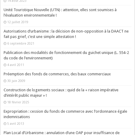
14 août 2023
Unité Touristique Nouvelle (UTN) : attention, elles sont soumises à
l’évaluation environnementale !
12 juillet 2019
Autorisations d’urbanisme : la décision de non-opposition à la DAACT ne
fait pas grief, c’est une simple attestation !
6 septembre 2021
Publication des modalités de fonctionnement du guichet unique (L. 554-2
du code de l’environnement)
4 avril 2011
Préemption des fonds de commerces, des baux commerciaux
30 juin 2009
Construction de logements sociaux : quid de la « raison impérative
d’intérêt public majeur » !
18 février 2025
Expropriation : cession du fonds de commerce avec l’ordonnance égale
indemnisations
5 avril 2013
Plan Local d’Urbanisme : annulation d’une OAP pour insuffisance de