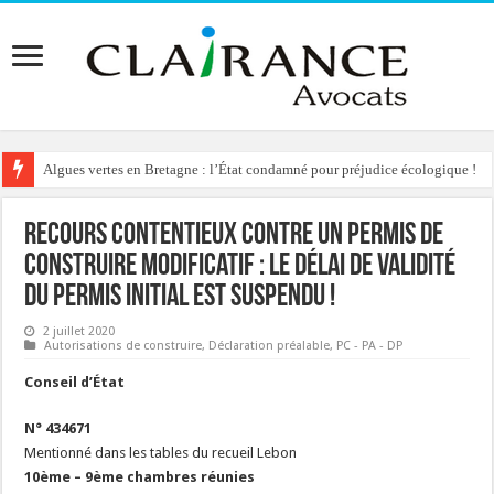
Algues vertes en Bretagne : l’État condamné pour préjudice écologique !
Reconstruction de chalets d’alpage : le préfet condamné à délivrer l’autoris
Recours contentieux contre un permis de
construire modificatif : le délai de validité
du permis initial est suspendu !
2 juillet 2020
Autorisations de construire
,
Déclaration préalable
,
PC - PA - DP
Conseil d’État
N° 434671
Mentionné dans les tables du recueil Lebon
10ème – 9ème chambres réunies