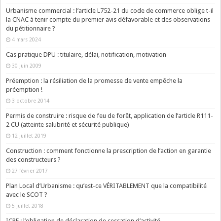
Urbanisme commercial : l’article L752-21 du code de commerce oblige t-il
la CNAC à tenir compte du premier avis défavorable et des observations
du pétitionnaire ?
4 mars 2024
Cas pratique DPU : titulaire, délai, notification, motivation
30 juin 2009
Préemption : la résiliation de la promesse de vente empêche la
préemption !
3 octobre 2014
Permis de construire : risque de feu de forêt, application de l’article R111-
2 CU (atteinte salubrité et sécurité publique)
12 juillet 2019
Construction : comment fonctionne la prescription de l’action en garantie
des constructeurs ?
27 février 2017
Plan Local d’Urbanisme : qu’est-ce VÉRITABLEMENT que la compatibilité
avec le SCOT ?
5 juillet 2018
ICPE : l’obligation de déclaration de cessation d’activité