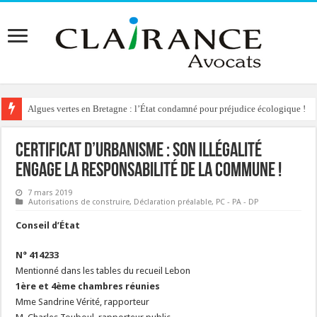
Algues vertes en Bretagne : l’État condamné pour préjudice écologique !
Certificat d’Urbanisme : son illégalité
engage la responsabilité de la commune !
7 mars 2019
Autorisations de construire
,
Déclaration préalable
,
PC - PA - DP
Conseil d’État
N° 414233
Mentionné dans les tables du recueil Lebon
1ère et 4ème chambres réunies
Mme Sandrine Vérité, rapporteur