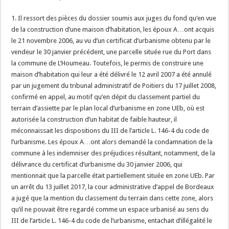
1. Il ressort des pièces du dossier soumis aux juges du fond qu’en vue
de la construction d’une maison d’habitation, les époux A…ont acquis
le 21 novembre 2006, au vu d’un certificat d’urbanisme obtenu par le
vendeur le 30 janvier précédent, une parcelle située rue du Port dans
la commune de L’Houmeau. Toutefois, le permis de construire une
maison d’habitation qui leur a été délivré le 12 avril 2007 a été annulé
par un jugement du tribunal administratif de Poitiers du 17 juillet 2008,
confirmé en appel, au motif qu’en dépit du classement partiel du
terrain d’assiette par le plan local d’urbanisme en zone UEb, où est
autorisée la construction d’un habitat de faible hauteur, il
méconnaissait les dispositions du III de l’article L. 146-4 du code de
l’urbanisme. Les époux A…ont alors demandé la condamnation de la
commune à les indemniser des préjudices résultant, notamment, de la
délivrance du certificat d’urbanisme du 30 janvier 2006, qui
mentionnait que la parcelle était partiellement située en zone UEb. Par
un arrêt du 13 juillet 2017, la cour administrative d’appel de Bordeaux
a jugé que la mention du classement du terrain dans cette zone, alors
qu’il ne pouvait être regardé comme un espace urbanisé au sens du
III de l’article L. 146-4 du code de l’urbanisme, entachait d’illégalité le