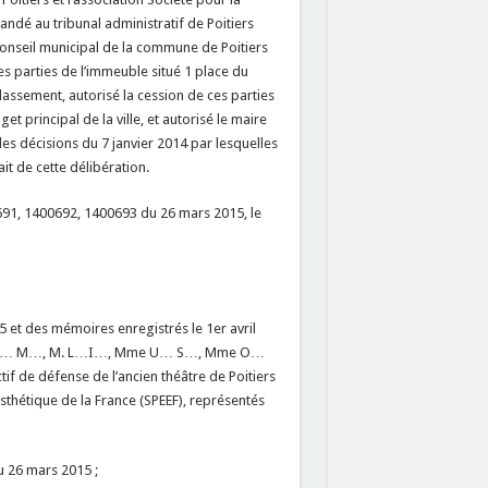
ndé au tribunal administratif de Poitiers
conseil municipal de la commune de Poitiers
nes parties de l’immeuble situé 1 place du
lassement, autorisé la cession de ces parties
t principal de la ville, et autorisé le maire
s décisions du 7 janvier 2014 par lesquelles
ait de cette délibération.
91, 1400692, 1400693 du 26 mars 2015, le
 et des mémoires enregistrés le 1er avril
, M. C… M…, M. L…I…, Mme U… S…, Mme O…
de défense de l’ancien théâtre de Poitiers
esthétique de la France (SPEEF), représentés
u 26 mars 2015 ;