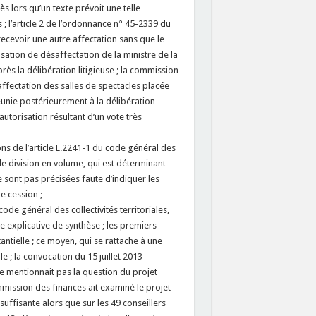
s lors qu’un texte prévoit une telle
 ; l’article 2 de l’ordonnance n° 45-2339 du
ecevoir une autre affectation sans que le
isation de désaffectation de la ministre de la
près la délibération litigieuse ; la commission
fectation des salles de spectacles placée
éunie postérieurement à la délibération
utorisation résultant d’un vote très
ns de l’article L.2241-1 du code général des
 de division en volume, qui est déterminant
e sont pas précisées faute d’indiquer les
e cession ;
ode général des collectivités territoriales,
 explicative de synthèse ; les premiers
ntielle ; ce moyen, qui se rattache à une
 ; la convocation du 15 juillet 2013
 mentionnait pas la question du projet
mission des finances ait examiné le projet
uffisante alors que sur les 49 conseillers