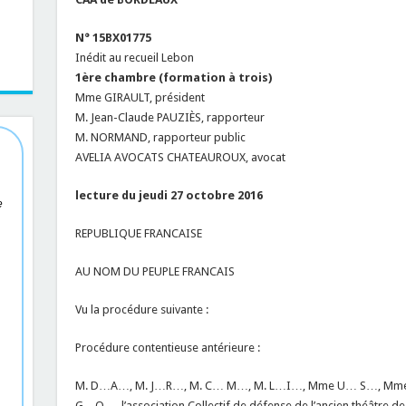
N° 15BX01775
Inédit au recueil Lebon
1ère chambre (formation à trois)
Mme GIRAULT, président
M. Jean-Claude PAUZIÈS, rapporteur
M. NORMAND, rapporteur public
AVELIA AVOCATS CHATEAUROUX, avocat
lecture du jeudi 27 octobre 2016
e
REPUBLIQUE FRANCAISE
AU NOM DU PEUPLE FRANCAIS
Vu la procédure suivante :
Procédure contentieuse antérieure :
M. D…A…, M. J…R…, M. C… M…, M. L…I…, Mme U… S…, M
G…Q…, l’association Collectif de défense de l’ancien théâtre de P