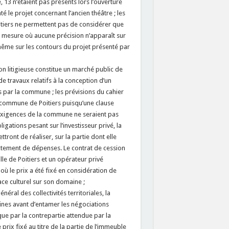
 13 n’étaient pas présents lors l’ouverture
 le projet concernant l’ancien théâtre ; les
tiers ne permettent pas de considérer que
a mesure où aucune précision n’apparaît sur
 même sur les contours du projet présenté par
ion litigieuse constitue un marché public de
de travaux relatifs à la conception d’un
 par la commune ; les prévisions du cahier
a commune de Poitiers puisqu’une clause
s exigences de la commune ne seraient pas
gations pesant sur l’investisseur privé, la
ont de réaliser, sur la partie dont elle
ectement de dépenses. Le contrat de cession
ille de Poitiers et un opérateur privé
où le prix a été fixé en considération de
ace culturel sur son domaine ;
néral des collectivités territoriales, la
aines avant d’entamer les négociations
que par la contrepartie attendue par la
e prix fixé au titre de la partie de l’immeuble