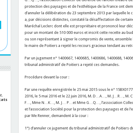
protection des paysages et de l’esthétique de la France ont dema
d’annuler la délibération du 23 septembre 2013 par laquelle le 
a, par décisions distinctes, constaté la désaffectation de certai
Maréchal Leclerc dont elle est propriétaire et prononcé leur déc
pour un montant de 510 000 euros et inscrit cette recette au budge
ou son représentant à signer le compromis de vente, ensemble le
le maire de Poitiers a rejeté les recours gracieux tendant au retr
Par un jugement n° 1400667, 1400685, 1400686, 1400688, 14006
tribunal administratif de Poitiers a rejeté ces demandes.
Procédure devant la cour :
Par une requête enregistrée le 25 mai 2015 sous le n° 15BX01775
t.
2016, le 5 mai 2016 et le 22 juin 2016, M. D…A…, M. J…R…
cats
F…, Mme N…K…, M. J… P…et Mme G…Q…, l’association Collectif 
et l’association Société pour la protection des paysages et de l’
par Me Renner, demandent à la cour :
1°) d’annuler ce jugement du tribunal administratif de Poitiers d