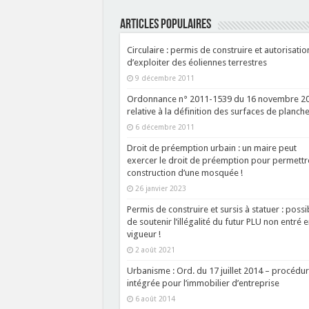
ARTICLES POPULAIRES
Circulaire : permis de construire et autorisatio
d’exploiter des éoliennes terrestres
9 décembre 2011
Ordonnance n° 2011-1539 du 16 novembre 2
relative à la définition des surfaces de planche
6 décembre 2011
Droit de préemption urbain : un maire peut
exercer le droit de préemption pour permettre
construction d’une mosquée !
26 janvier 2023
Permis de construire et sursis à statuer : possib
de soutenir l’illégalité du futur PLU non entré 
vigueur !
2 août 2021
Urbanisme : Ord. du 17 juillet 2014 – procédu
intégrée pour l’immobilier d’entreprise
6 août 2014