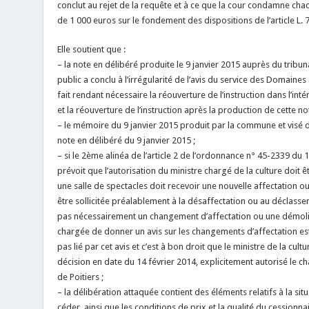
conclut au rejet de la requête et à ce que la cour condamne ch
de 1 000 euros sur le fondement des dispositions de l’article L. 
Elle soutient que :
– la note en délibéré produite le 9 janvier 2015 auprès du tribun
public a conclu à l’irrégularité de l’avis du service des Domaines
fait rendant nécessaire la réouverture de l’instruction dans l’inté
et la réouverture de l’instruction après la production de cette no
– le mémoire du 9 janvier 2015 produit par la commune et visé 
note en délibéré du 9 janvier 2015 ;
– si le 2ème alinéa de l’article 2 de l’ordonnance n° 45-2339 du 
prévoit que l’autorisation du ministre chargé de la culture doit ê
une salle de spectacles doit recevoir une nouvelle affectation ou
être sollicitée préalablement à la désaffectation ou au déclasse
pas nécessairement un changement d’affectation ou une démoliti
chargée de donner un avis sur les changements d’affectation est o
pas lié par cet avis et c’est à bon droit que le ministre de la cul
décision en date du 14 février 2014, explicitement autorisé le c
de Poitiers ;
– la délibération attaquée contient des éléments relatifs à la si
céder, ainsi que les conditions de prix et la qualité du cessionnai