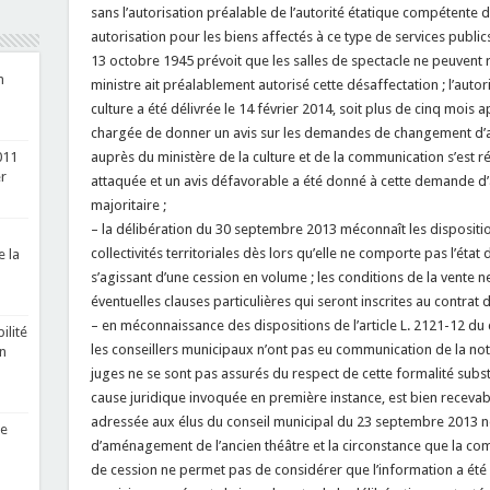
sans l’autorisation préalable de l’autorité étatique compétente dè
autorisation pour les biens affectés à ce type de services publics
13 octobre 1945 prévoit que les salles de spectacle ne peuvent r
n
ministre ait préalablement autorisé cette désaffectation ; l’autor
culture a été délivrée le 14 février 2014, soit plus de cinq mois a
chargée de donner un avis sur les demandes de changement d’af
auprès du ministère de la culture et de la communication s’est r
011
r
attaquée et un avis défavorable a été donné à cette demande d’a
majoritaire ;
– la délibération du 30 septembre 2013 méconnaît les dispositio
collectivités territoriales dès lors qu’elle ne comporte pas l’état
 la
s’agissant d’une cession en volume ; les conditions de la vente n
éventuelles clauses particulières qui seront inscrites au contrat d
– en méconnaissance des dispositions de l’article L. 2121-12 du c
ilité
les conseillers municipaux n’ont pas eu communication de la note
en
juges ne se sont pas assurés du respect de cette formalité substa
cause juridique invoquée en première instance, est bien recevable
adressée aux élus du conseil municipal du 23 septembre 2013 ne
re
d’aménagement de l’ancien théâtre et la circonstance que la com
de cession ne permet pas de considérer que l’information a été s