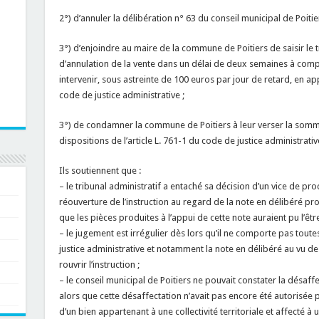
2°) d’annuler la délibération n° 63 du conseil municipal de Poit
3°) d’enjoindre au maire de la commune de Poitiers de saisir le 
d’annulation de la vente dans un délai de deux semaines à compte
intervenir, sous astreinte de 100 euros par jour de retard, en app
code de justice administrative ;
3°) de condamner la commune de Poitiers à leur verser la somm
dispositions de l’article L. 761-1 du code de justice administrativ
Ils soutiennent que :
– le tribunal administratif a entaché sa décision d’un vice de p
réouverture de l’instruction au regard de la note en délibéré pr
que les pièces produites à l’appui de cette note auraient pu l’être 
– le jugement est irrégulier dès lors qu’il ne comporte pas toute
justice administrative et notamment la note en délibéré au vu de
rouvrir l’instruction ;
– le conseil municipal de Poitiers ne pouvait constater la désaffe
alors que cette désaffectation n’avait pas encore été autorisée pa
d’un bien appartenant à une collectivité territoriale et affecté à 