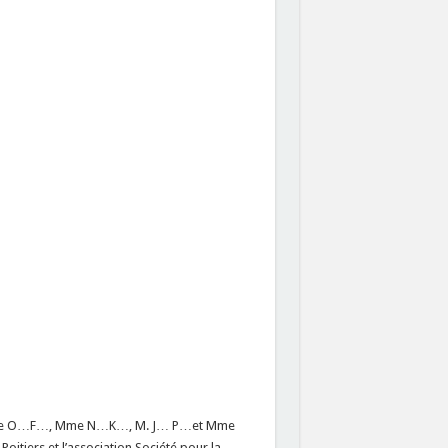
me O…F…, Mme N…K…, M. J… P…et Mme
oitiers et l’association Société pour la