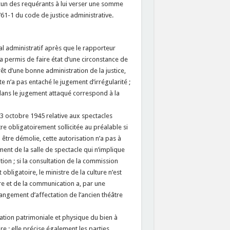
acun des requérants à lui verser une somme
761-1 du code de justice administrative.
al administratif après que le rapporteur
 a permis de faire état d’une circonstance de
rêt d’une bonne administration de la justice,
te n’a pas entaché le jugement d’irrégularité ;
dans le jugement attaqué correspond à la
13 octobre 1945 relative aux spectacles
tre obligatoirement sollicitée au préalable si
 être démolie, cette autorisation n’a pas à
ment de la salle de spectacle qui n’implique
on ; si la consultation de la commission
bligatoire, le ministre de la culture n’est
ture et de la communication a, par une
hangement d’affectation de l’ancien théâtre
tuation patrimoniale et physique du bien à
re ; elle précise également les parties