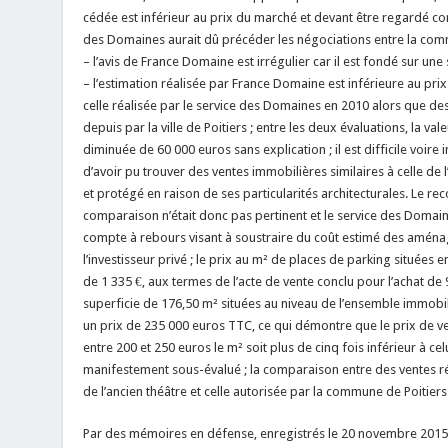
cédée est inférieur au prix du marché et devant être regardé co
des Domaines aurait dû précéder les négociations entre la commu
– l’avis de France Domaine est irrégulier car il est fondé sur une
– l’estimation réalisée par France Domaine est inférieure au prix 
celle réalisée par le service des Domaines en 2010 alors que des
depuis par la ville de Poitiers ; entre les deux évaluations, la 
diminuée de 60 000 euros sans explication ; il est difficile voir
d’avoir pu trouver des ventes immobilières similaires à celle de 
et protégé en raison de ses particularités architecturales. Le re
comparaison n’était donc pas pertinent et le service des Domai
compte à rebours visant à soustraire du coût estimé des aména
l’investisseur privé ; le prix au m² de places de parking situées 
de 1 335 €, aux termes de l’acte de vente conclu pour l’achat d
superficie de 176,50 m² situées au niveau de l’ensemble immobil
un prix de 235 000 euros TTC, ce qui démontre que le prix de ve
entre 200 et 250 euros le m² soit plus de cinq fois inférieur à ce
manifestement sous-évalué ; la comparaison entre des ventes ré
de l’ancien théâtre et celle autorisée par la commune de Poitiers
Par des mémoires en défense, enregistrés le 20 novembre 2015 e