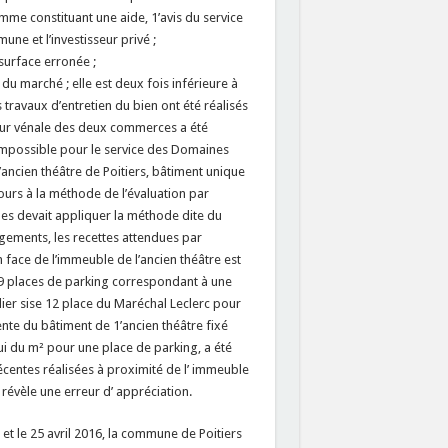
mme constituant une aide, 1’avis du service
ne et l’investisseur privé ;
 surface erronée ;
du marché ; elle est deux fois inférieure à
 travaux d’entretien du bien ont été réalisés
valeur vénale des deux commerces a été
e impossible pour le service des Domaines
l’ancien théâtre de Poitiers, bâtiment unique
cours à la méthode de l’évaluation par
nes devait appliquer la méthode dite du
gements, les recettes attendues par
en face de l’immeuble de l’ancien théâtre est
e 9 places de parking correspondant à une
ier sise 12 place du Maréchal Leclerc pour
nte du bâtiment de 1’ancien théâtre fixé
lui du m² pour une place de parking, a été
centes réalisées à proximité de l’ immeuble
 révèle une erreur d’ appréciation.
t le 25 avril 2016, la commune de Poitiers