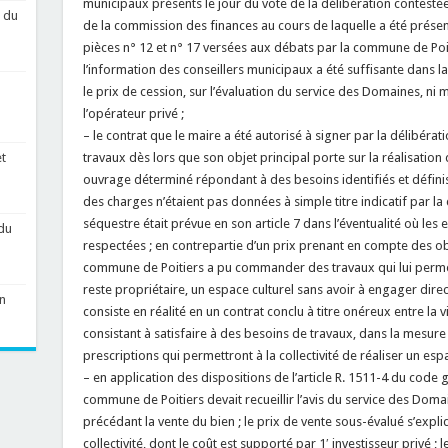
municipaux présents le jour du vote de la délibération contestée,
 du
de la commission des finances au cours de laquelle a été présenté
pièces n° 12 et n° 17 versées aux débats par la commune de Poi
l’information des conseillers municipaux a été suffisante dans l
le prix de cession, sur l’évaluation du service des Domaines, ni
l’opérateur privé ;
– le contrat que le maire a été autorisé à signer par la délibérat
travaux dès lors que son objet principal porte sur la réalisation 
t
ouvrage déterminé répondant à des besoins identifiés et définis
des charges n’étaient pas données à simple titre indicatif par l
séquestre était prévue en son article 7 dans l’éventualité où le
du
respectées ; en contrepartie d’un prix prenant en compte des obli
commune de Poitiers a pu commander des travaux qui lui permettr
reste propriétaire, un espace culturel sans avoir à engager dir
n
consiste en réalité en un contrat conclu à titre onéreux entre la v
consistant à satisfaire à des besoins de travaux, dans la mesure 
prescriptions qui permettront à la collectivité de réaliser un esp
– en application des dispositions de l’article R. 1511-4 du code gé
commune de Poitiers devait recueillir l’avis du service des Dom
précédant la vente du bien ; le prix de vente sous-évalué s’expli
collectivité, dont le coût est supporté par 1′ investisseur privé ; l