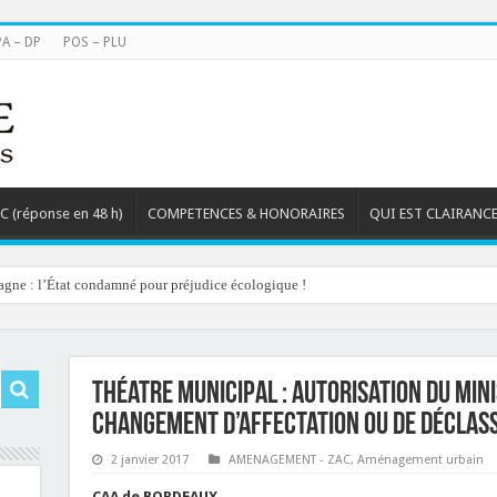
PA – DP
POS – PLU
TC (réponse en 48 h)
COMPETENCES & HONORAIRES
QUI EST CLAIRANCE
agne : l’État condamné pour préjudice écologique !
Théatre municipal : autorisation du mini
changement d’affectation ou de déclas
2 janvier 2017
AMENAGEMENT - ZAC
,
Aménagement urbain
CAA de BORDEAUX