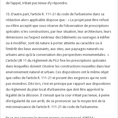
de l’appel, n’était pas tenue d’y répondre.
13. D’autre part, l’article R. 111-21 du code de l’urbanisme dans sa
rédaction alors applicable dispose que : » Le projet peut être refusé
ou n’être accepté que sous réserve de l’observation de prescriptions
spéciales si les constructions, par leur situation, leur architecture, leurs
dimensions ou l’aspect extérieur des bâtiments ou ouvrages à édifier
ou à modifier, sont de nature à porter atteinte au caractère ou à
l’intérêt des lieux avoisinants, aux sites, aux paysages naturels ou
urbains ainsi qu’à la conservation des perspectives monumentales. »
L’article UB 11 du règlement du PLU fixe les prescriptions spéciales
dans lesquelles doivent s’insérer les constructions nouvelles dans leur
environnement naturel et urbain. Ces dispositions ont le même objet
que celles de l’article R. 111-21 et posent des exigences qui ne sont
pas moindres. Dès lors, c’est en principe par rapport aux dispositions
du règlement du plan local d’urbanisme que doit être apprécié la
légalité de la décision. Il s’ensuit que la cour n’était pas tenue, à peine
d’irrégularité de son arrêt, de se prononcer sur le moyen tiré de la
méconnaissance de l’article R. 111-21 du code de l’urbanisme.
En ce qui concerne le moyen propre au pourvoi n° 428024 :