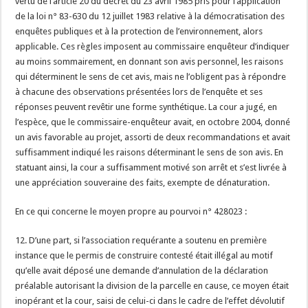
vertu de l’article 20 du décret du 23 avril 1985 pris pour l’application
de la loi n° 83-630 du 12 juillet 1983 relative à la démocratisation des
enquêtes publiques et à la protection de l’environnement, alors
applicable. Ces règles imposent au commissaire enquêteur d’indiquer
au moins sommairement, en donnant son avis personnel, les raisons
qui déterminent le sens de cet avis, mais ne l’obligent pas à répondre
à chacune des observations présentées lors de l’enquête et ses
réponses peuvent revêtir une forme synthétique. La cour a jugé, en
l’espèce, que le commissaire-enquêteur avait, en octobre 2004, donné
un avis favorable au projet, assorti de deux recommandations et avait
suffisamment indiqué les raisons déterminant le sens de son avis. En
statuant ainsi, la cour a suffisamment motivé son arrêt et s’est livrée à
une appréciation souveraine des faits, exempte de dénaturation.
En ce qui concerne le moyen propre au pourvoi n° 428023 :
12. D’une part, si l’association requérante a soutenu en première
instance que le permis de construire contesté était illégal au motif
qu’elle avait déposé une demande d’annulation de la déclaration
préalable autorisant la division de la parcelle en cause, ce moyen était
inopérant et la cour, saisi de celui-ci dans le cadre de l’effet dévolutif