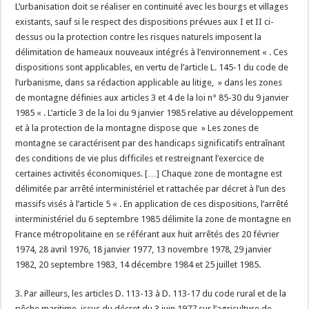
L’urbanisation doit se réaliser en continuité avec les bourgs et villages
existants, sauf si le respect des dispositions prévues aux I et II ci-
dessus ou la protection contre les risques naturels imposent la
délimitation de hameaux nouveaux intégrés à l’environnement « . Ces
dispositions sont applicables, en vertu de l’article L. 145-1 du code de
l’urbanisme, dans sa rédaction applicable au litige, » dans les zones
de montagne définies aux articles 3 et 4 de la loi n° 85-30 du 9 janvier
1985 « . L’article 3 de la loi du 9 janvier 1985 relative au développement
et à la protection de la montagne dispose que » Les zones de
montagne se caractérisent par des handicaps significatifs entraînant
des conditions de vie plus difficiles et restreignant l’exercice de
certaines activités économiques. […] Chaque zone de montagne est
délimitée par arrêté interministériel et rattachée par décret à l’un des
massifs visés à l’article 5 « . En application de ces dispositions, l’arrêté
interministériel du 6 septembre 1985 délimite la zone de montagne en
France métropolitaine en se référant aux huit arrêtés des 20 février
1974, 28 avril 1976, 18 janvier 1977, 13 novembre 1978, 29 janvier
1982, 20 septembre 1983, 14 décembre 1984 et 25 juillet 1985.
3. Par ailleurs, les articles D. 113-13 à D. 113-17 du code rural et de la
pêche maritime, issus du décret du 3 juin 1977 sur l’agriculture de