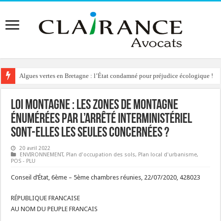
Algues vertes en Bretagne : l’État condamné pour préjudice écologique !
Reconstruction de chalets d’alpage : le préfet condamné à délivrer l’autoris
Loi Montagne : les zones de montagne
énumérées par l’arrêté interministériel
sont-elles les seules concernées ?
20 avril 2022
ENVIRONNEMENT
,
Plan d'occupation des sols
,
Plan local d'urbanisme
,
POS - PLU
Conseil d’État, 6ème – 5ème chambres réunies, 22/07/2020, 428023
RÉPUBLIQUE FRANCAISE
AU NOM DU PEUPLE FRANCAIS