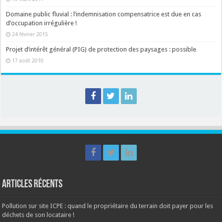
Domaine public fluvial : l’indemnisation compensatrice est due en cas
d’occupation irrégulière !
24 février 2015
Projet d’intérêt général (PIG) de protection des paysages : possible
17 août 2010
Articles récents
Pollution sur site ICPE : quand le propriétaire du terrain doit payer pour les
déchets de son locataire !