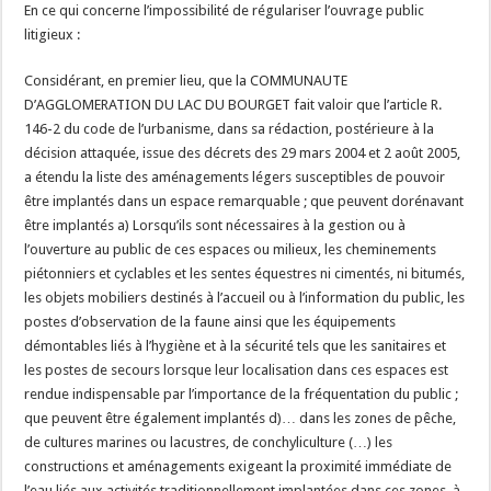
En ce qui concerne l’impossibilité de régulariser l’ouvrage public
litigieux :
Considérant, en premier lieu, que la COMMUNAUTE
D’AGGLOMERATION DU LAC DU BOURGET fait valoir que l’article R.
146-2 du code de l’urbanisme, dans sa rédaction, postérieure à la
décision attaquée, issue des décrets des 29 mars 2004 et 2 août 2005,
a étendu la liste des aménagements légers susceptibles de pouvoir
être implantés dans un espace remarquable ; que peuvent dorénavant
être implantés a) Lorsqu’ils sont nécessaires à la gestion ou à
l’ouverture au public de ces espaces ou milieux, les cheminements
piétonniers et cyclables et les sentes équestres ni cimentés, ni bitumés,
les objets mobiliers destinés à l’accueil ou à l’information du public, les
postes d’observation de la faune ainsi que les équipements
démontables liés à l’hygiène et à la sécurité tels que les sanitaires et
les postes de secours lorsque leur localisation dans ces espaces est
rendue indispensable par l’importance de la fréquentation du public ;
que peuvent être également implantés d)… dans les zones de pêche,
de cultures marines ou lacustres, de conchyliculture (…) les
constructions et aménagements exigeant la proximité immédiate de
l’eau liés aux activités traditionnellement implantées dans ces zones, à