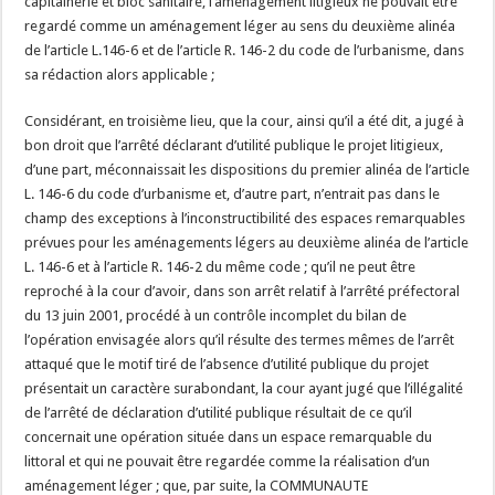
capitainerie et bloc sanitaire, l’aménagement litigieux ne pouvait être
regardé comme un aménagement léger au sens du deuxième alinéa
de l’article L.146-6 et de l’article R. 146-2 du code de l’urbanisme, dans
sa rédaction alors applicable ;
Considérant, en troisième lieu, que la cour, ainsi qu’il a été dit, a jugé à
bon droit que l’arrêté déclarant d’utilité publique le projet litigieux,
d’une part, méconnaissait les dispositions du premier alinéa de l’article
L. 146-6 du code d’urbanisme et, d’autre part, n’entrait pas dans le
champ des exceptions à l’inconstructibilité des espaces remarquables
prévues pour les aménagements légers au deuxième alinéa de l’article
L. 146-6 et à l’article R. 146-2 du même code ; qu’il ne peut être
reproché à la cour d’avoir, dans son arrêt relatif à l’arrêté préfectoral
du 13 juin 2001, procédé à un contrôle incomplet du bilan de
l’opération envisagée alors qu’il résulte des termes mêmes de l’arrêt
attaqué que le motif tiré de l’absence d’utilité publique du projet
présentait un caractère surabondant, la cour ayant jugé que l’illégalité
de l’arrêté de déclaration d’utilité publique résultait de ce qu’il
concernait une opération située dans un espace remarquable du
littoral et qui ne pouvait être regardée comme la réalisation d’un
aménagement léger ; que, par suite, la COMMUNAUTE