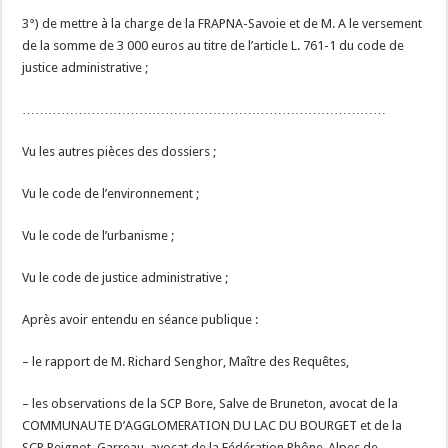
3°) de mettre à la charge de la FRAPNA-Savoie et de M. A le versement
de la somme de 3 000 euros au titre de l’article L. 761-1 du code de
justice administrative ;
…………………………………………………………………………
Vu les autres pièces des dossiers ;
Vu le code de l’environnement ;
Vu le code de l’urbanisme ;
Vu le code de justice administrative ;
Après avoir entendu en séance publique :
– le rapport de M. Richard Senghor, Maître des Requêtes,
– les observations de la SCP Bore, Salve de Bruneton, avocat de la
COMMUNAUTE D’AGGLOMERATION DU LAC DU BOURGET et de la
SCP Peignot, Garreau, avocat de la Fédération Rhône-Alpes de