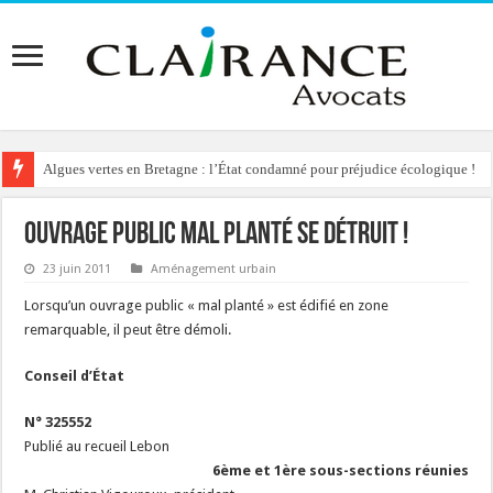
Algues vertes en Bretagne : l’État condamné pour préjudice écologique !
Reconstruction de chalets d’alpage : le préfet condamné à délivrer l’autoris
Ouvrage public mal planté se détruit !
23 juin 2011
Aménagement urbain
Lorsqu’un ouvrage public « mal planté » est édifié en zone
remarquable, il peut être démoli.
Conseil d’État
N° 325552
Publié au recueil Lebon
6ème et 1ère sous-sections réunies