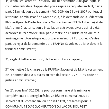
1°) d’annuler l’arrêt n° 07LY01589 du 18 décembre 2008 par lequel la
cour administrative d’appel de Lyon a rejeté sa requête tendant, d’une
part, à l’annulation du jugement n°02-5054 du 24 avril 2007 par lequel
le tribunal administratif de Grenoble, a, à la demande de la Fédération
Rhône-Alpes de Protection de la Nature-Savoie (FRAPNA-Savoie) et de
M. A, annulé l’autorisation d’installation et travaux divers qui lui a été
accordée le 29 octobre 2002 par le maire de Chindrieux en vue d’un
aménagement touristique et portuaire au lieu-dit Portout et, d’autre
part, au rejet de la demande de la FRAPNA-Savoie et de M. A devant le
tribunal administratif ;
2°) réglant l’affaire au fond, de faire droit à son appel ;
3°) de mettre à la charge de la FRAPNA-Savoie et de M. A le versement
de la somme de 3 000 euros au titre de l’article L. 761-1 du code de
justice administrative ;
Vu, 2°, sous le n° 325553, le pourvoi sommaire et le mémoire
complémentaire, enregistrés les 24 février et 25 mai 2009 au
secrétariat du contentieux du Conseil d’Etat, présentés pour la
COMMUNAUTE D’AGGLOMERATION DU LAC DU BOURGET,