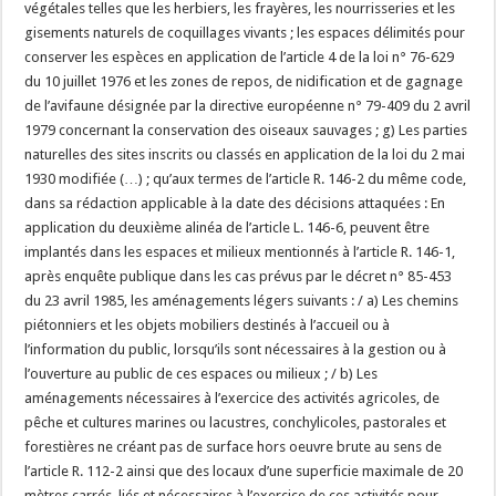
végétales telles que les herbiers, les frayères, les nourrisseries et les
gisements naturels de coquillages vivants ; les espaces délimités pour
conserver les espèces en application de l’article 4 de la loi n° 76-629
du 10 juillet 1976 et les zones de repos, de nidification et de gagnage
de l’avifaune désignée par la directive européenne n° 79-409 du 2 avril
1979 concernant la conservation des oiseaux sauvages ; g) Les parties
naturelles des sites inscrits ou classés en application de la loi du 2 mai
1930 modifiée (…) ; qu’aux termes de l’article R. 146-2 du même code,
dans sa rédaction applicable à la date des décisions attaquées : En
application du deuxième alinéa de l’article L. 146-6, peuvent être
implantés dans les espaces et milieux mentionnés à l’article R. 146-1,
après enquête publique dans les cas prévus par le décret n° 85-453
du 23 avril 1985, les aménagements légers suivants : / a) Les chemins
piétonniers et les objets mobiliers destinés à l’accueil ou à
l’information du public, lorsqu’ils sont nécessaires à la gestion ou à
l’ouverture au public de ces espaces ou milieux ; / b) Les
aménagements nécessaires à l’exercice des activités agricoles, de
pêche et cultures marines ou lacustres, conchylicoles, pastorales et
forestières ne créant pas de surface hors oeuvre brute au sens de
l’article R. 112-2 ainsi que des locaux d’une superficie maximale de 20
mètres carrés, liés et nécessaires à l’exercice de ces activités pour