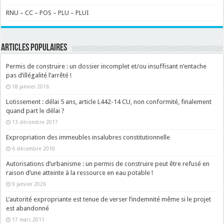
RNU – CC – POS – PLU – PLUI
ARTICLES POPULAIRES
Permis de construire : un dossier incomplet et/ou insuffisant n’entache
pas d’illégalité l’arrêté !
18 janvier 2016
Lotissement : délai 5 ans, article L442-14 CU, non conformité, finalement
quand part le délai ?
13 décembre 2017
Expropriation des immeubles insalubres constitutionnelle
6 décembre 2010
Autorisations d’urbanisme : un permis de construire peut être refusé en
raison d’une atteinte à la ressource en eau potable !
9 janvier 2026
L’autorité expropriante est tenue de verser l’indemnité même si le projet
est abandonné
17 mars 2011