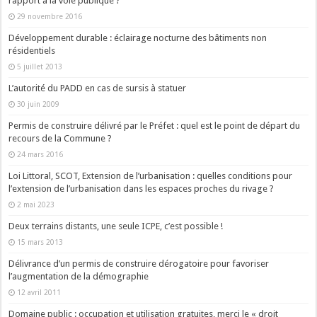
rapport à la voie publique ?
29 novembre 2016
Développement durable : éclairage nocturne des bâtiments non
résidentiels
5 juillet 2013
L’autorité du PADD en cas de sursis à statuer
30 juin 2009
Permis de construire délivré par le Préfet : quel est le point de départ du
recours de la Commune ?
24 mars 2016
Loi Littoral, SCOT, Extension de l’urbanisation : quelles conditions pour
l’extension de l’urbanisation dans les espaces proches du rivage ?
2 mai 2023
Deux terrains distants, une seule ICPE, c’est possible !
15 mars 2013
Délivrance d’un permis de construire dérogatoire pour favoriser
l’augmentation de la démographie
12 avril 2011
Domaine public : occupation et utilisation gratuites, merci le « droit