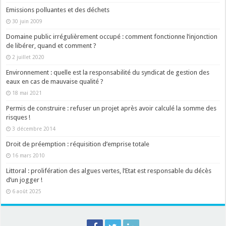
Emissions polluantes et des déchets
30 juin 2009
Domaine public irrégulièrement occupé : comment fonctionne l’injonction
de libérer, quand et comment ?
2 juillet 2020
Environnement : quelle est la responsabilité du syndicat de gestion des
eaux en cas de mauvaise qualité ?
18 mai 2021
Permis de construire : refuser un projet après avoir calculé la somme des
risques !
3 décembre 2014
Droit de préemption : réquisition d’emprise totale
16 mars 2010
Littoral : prolifération des algues vertes, l’Etat est responsable du décès
d’un jogger !
6 août 2025