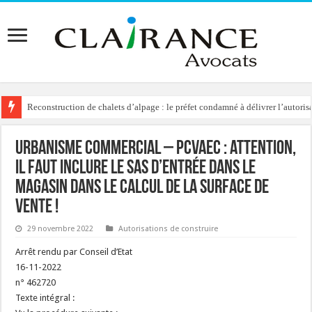
Reconstruction de chalets d’alpage : le préfet condamné à délivrer l’autoris
Lotissement : l’insertion d’un permis d’aménager entre deux permis neutralis
Urbanisme commercial – PCVAEC : attention,
il faut inclure le sas d’entrée dans le
magasin dans le calcul de la surface de
vente !
29 novembre 2022
Autorisations de construire
Arrêt rendu par Conseil d’Etat
16-11-2022
n° 462720
Texte intégral :