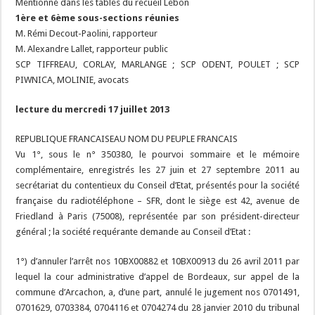
Mentionné dans les tables du recueil Lebon
1ère et 6ème sous-sections réunies
M. Rémi Decout-Paolini, rapporteur
M. Alexandre Lallet, rapporteur public
SCP TIFFREAU, CORLAY, MARLANGE ; SCP ODENT, POULET ; SCP
PIWNICA, MOLINIE, avocats
lecture du mercredi 17 juillet 2013
REPUBLIQUE FRANCAISEAU NOM DU PEUPLE FRANCAIS
Vu 1°, sous le n° 350380, le pourvoi sommaire et le mémoire
complémentaire, enregistrés les 27 juin et 27 septembre 2011 au
secrétariat du contentieux du Conseil d’Etat, présentés pour la société
française du radiotéléphone – SFR, dont le siège est 42, avenue de
Friedland à Paris (75008), représentée par son président-directeur
général ; la société requérante demande au Conseil d’Etat :
1°) d’annuler l’arrêt nos 10BX00882 et 10BX00913 du 26 avril 2011 par
lequel la cour administrative d’appel de Bordeaux, sur appel de la
commune d’Arcachon, a, d’une part, annulé le jugement nos 0701491,
0701629, 0703384, 0704116 et 0704274 du 28 janvier 2010 du tribunal