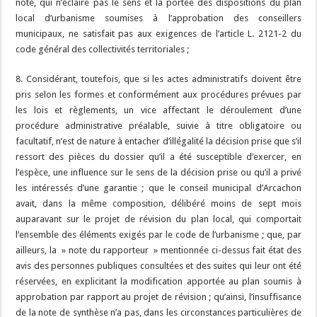
note, qui n’éclaire pas le sens et la portée des dispositions du plan
local d’urbanisme soumises à l’approbation des conseillers
municipaux, ne satisfait pas aux exigences de l’article L. 2121-2 du
code général des collectivités territoriales ;
8. Considérant, toutefois, que si les actes administratifs doivent être
pris selon les formes et conformément aux procédures prévues par
les lois et règlements, un vice affectant le déroulement d’une
procédure administrative préalable, suivie à titre obligatoire ou
facultatif, n’est de nature à entacher d’illégalité la décision prise que s’il
ressort des pièces du dossier qu’il a été susceptible d’exercer, en
l’espèce, une influence sur le sens de la décision prise ou qu’il a privé
les intéressés d’une garantie ; que le conseil municipal d’Arcachon
avait, dans la même composition, délibéré moins de sept mois
auparavant sur le projet de révision du plan local, qui comportait
l’ensemble des éléments exigés par le code de l’urbanisme ; que, par
ailleurs, la » note du rapporteur » mentionnée ci-dessus fait état des
avis des personnes publiques consultées et des suites qui leur ont été
réservées, en explicitant la modification apportée au plan soumis à
approbation par rapport au projet de révision ; qu’ainsi, l’insuffisance
de la note de synthèse n’a pas, dans les circonstances particulières de