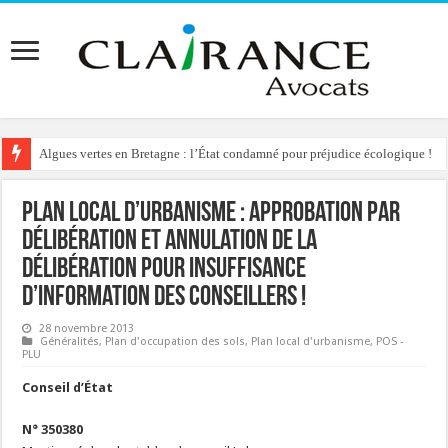
Algues vertes en Bretagne : l’État condamné pour préjudice écologique !
Reconstruction de chalets d’alpage : le préfet condamné à délivrer l’autoris
Plan Local d’Urbanisme : approbation par
délibération et annulation de la
délibération pour insuffisance
d’information des conseillers !
28 novembre 2013
Généralités
,
Plan d'occupation des sols
,
Plan local d'urbanisme
,
POS -
PLU
Conseil d’État
N° 350380