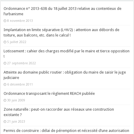
Ordonnance n° 2013-638 du 18 juillet 2013 relative au contentieux de
l’urbanisme
8 novembre 2013
Implantation en limite séparative (L=H/2) : attention aux débords de
toiture, aux balcons, etc. dans le calcul !
5 juillet 2022
Lotissement : cahier des charges modifié par le maire et tierce opposition
!
27 septembre 2022
Atteinte au domaine public routier : obligation du maire de saisir le juge
judiciaire
6 décembre 2011
Ordonnance transposant le règlement REACH publiée
30 juin 2009
Zone naturelle : peut-on raccorder aux réseaux une construction
existante ?
21 juin 2023
Permis de construire : délai de péremption et nécessité d’une autorisation