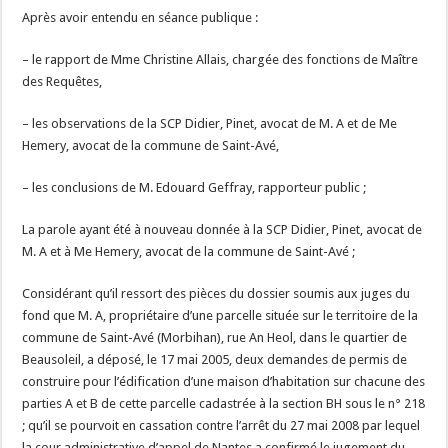
Après avoir entendu en séance publique :
– le rapport de Mme Christine Allais, chargée des fonctions de Maître
des Requêtes,
– les observations de la SCP Didier, Pinet, avocat de M. A et de Me
Hemery, avocat de la commune de Saint-Avé,
– les conclusions de M. Edouard Geffray, rapporteur public ;
La parole ayant été à nouveau donnée à la SCP Didier, Pinet, avocat de
M. A et à Me Hemery, avocat de la commune de Saint-Avé ;
Considérant qu’il ressort des pièces du dossier soumis aux juges du
fond que M. A, propriétaire d’une parcelle située sur le territoire de la
commune de Saint-Avé (Morbihan), rue An Heol, dans le quartier de
Beausoleil, a déposé, le 17 mai 2005, deux demandes de permis de
construire pour l’édification d’une maison d’habitation sur chacune des
parties A et B de cette parcelle cadastrée à la section BH sous le n° 218
; qu’il se pourvoit en cassation contre l’arrêt du 27 mai 2008 par lequel
la cour administrative d’appel de Nantes a confirmé le jugement du