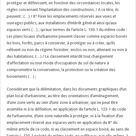
protéger et définissent, en fonction des circonstances locales, les
règles concernant l’implantation des constructions. / A ce titre, ils
peuvent : (…) / 8° Fixer les emplacements réservés aux voies et
ouvrages publics, aux installations d’intérêt général ainsi qu’aux
espaces verts (…) ; qu’aux termes de l’article L. 130-1 du même code :
Les plans locaux d’urbanisme peuvent classer comme espaces boisés
les bois, forêts, parcs à conserver, à protéger ou à créer, qu’ils
relèvent ou non du régime forestier, enclos ou non, attenant ou non à
des habitations. (…) / Le classement interdit tout changement
d’affectation ou tout mode d’occupation du sol de nature à
compromettre la conservation, la protection ou la création des
boisements (…) ;
Considérant que la délimitation, dans les documents graphiques d’un
plan local d’urbanisme, au titre des orientations d’aménagement,
d’une zone verte au sein d’une zone à urbaniser, qui ne peut être
assimilée ni à la définition, en application de l’article L. 123-1 du code
de l’urbanisme, d’une zone naturelle à protéger, ni à la fixation d’un
emplacement réservé aux espaces verts en application du 8° du
même article de ce code, ni au classement en espace boisé, au sens de
l’article L. 130-1 précité du même code, ne suffit pas, par elle-même, à