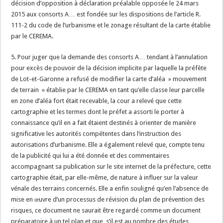
décision d’opposition à déclaration préalable opposée le 24 mars
2015 aux consorts A… est fondée sur les dispositions de l’article R.
111-2 du code de l’urbanisme et le zonage résultant de la carte établie
par le CEREMA.
5. Pour juger que la demande des consorts A… tendant à l’annulation
pour excès de pouvoir de la décision implicite par laquelle la préfète
de Lot-et-Garonne a refusé de modifier la carte d’aléa » mouvement
de terrain » établie par le CEREMA en tant qu’elle classe leur parcelle
en zone d’aléa fort était recevable, la cour a relevé que cette
cartographie et les termes dont le préfet a assorti le porter à
connaissance qu’il en a fait étaient destinés à orienter de manière
significative les autorités compétentes dans l’instruction des
autorisations d’urbanisme. Elle a également relevé que, compte tenu
de la publicité qui lui a été donnée et des commentaires
accompagnant sa publication sur le site internet de la préfecture, cette
cartographie était, par elle-même, de nature à influer sur la valeur
vénale des terrains concernés. Elle a enfin souligné qu’en l’absence de
mise en œuvre d’un processus de révision du plan de prévention des
risques, ce document ne saurait être regardé comme un document
préparatoire à un tel plan et que, s’il est au nombre des études