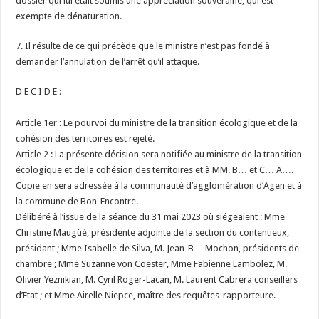
dossier qui lui était soumis une appréciation souveraine, qui est
exempte de dénaturation.
7. Il résulte de ce qui précède que le ministre n’est pas fondé à
demander l’annulation de l’arrêt qu’il attaque.
D E C I D E :
————–
Article 1er : Le pourvoi du ministre de la transition écologique et de la
cohésion des territoires est rejeté.
Article 2 : La présente décision sera notifiée au ministre de la transition
écologique et de la cohésion des territoires et à MM. B… et C… A….
Copie en sera adressée à la communauté d’agglomération d’Agen et à
la commune de Bon-Encontre.
Délibéré à l’issue de la séance du 31 mai 2023 où siégeaient : Mme
Christine Maugüé, présidente adjointe de la section du contentieux,
présidant ; Mme Isabelle de Silva, M. Jean-B… Mochon, présidents de
chambre ; Mme Suzanne von Coester, Mme Fabienne Lambolez, M.
Olivier Yeznikian, M. Cyril Roger-Lacan, M. Laurent Cabrera conseillers
d’Etat ; et Mme Airelle Niepce, maître des requêtes-rapporteure.