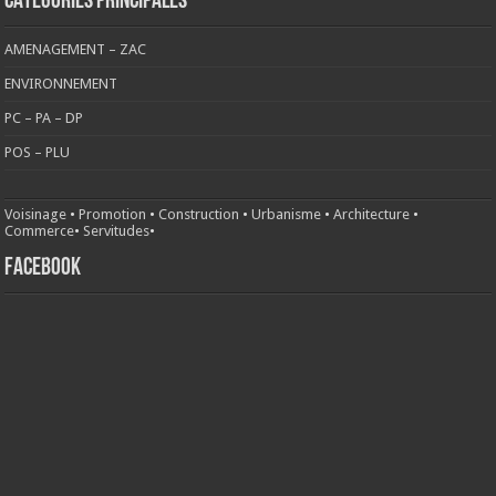
CATÉGORIES PRINCIPALES
AMENAGEMENT – ZAC
ENVIRONNEMENT
PC – PA – DP
POS – PLU
Voisinage
•
Promotion
•
Construction
•
Urbanisme
•
Architecture
•
Commerce
•
Servitudes
•
FACEBOOK