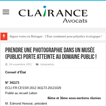
Algues vertes en Bretagne : l’État condamné pour préjudice écologique !
Prendre une photographie dans un musée
(public) porte atteinte au domaine public !
26 novembre 2012
Généralités
Conseil d’État
N° 341173
ECLI:FR:CESSR:2012:341173.20121029
Publié au recueil Lebon
8ème et 3ème sous-sections réunies
M. Edmond Honorat, président