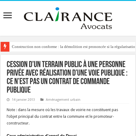
Construction non conforme : la démolition est prononcée si la régularisation
Domaine public : l’indemnisation en cas de résiliation unilatérale de la co
Cession d’un terrain public à une personne
privée avec réalisation d’une voie publique :
ce n’est pas un contrat de commande
publique
14 janvier 2013
Aménagement urbain
Note : dans la mesure où les travaux de voirie ne constituent pas
l’objet principal du contrat entre la commune et le promoteur-
constructeur.
Cour administrative d’appel de Douai