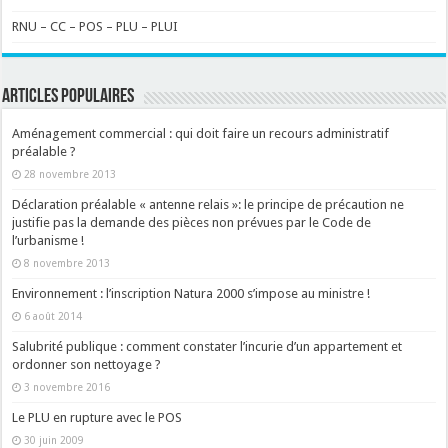
RNU – CC – POS – PLU – PLUI
ARTICLES POPULAIRES
Aménagement commercial : qui doit faire un recours administratif
préalable ?
28 novembre 2013
Déclaration préalable « antenne relais »: le principe de précaution ne
justifie pas la demande des pièces non prévues par le Code de
l’urbanisme !
8 novembre 2013
Environnement : l’inscription Natura 2000 s’impose au ministre !
6 août 2014
Salubrité publique : comment constater l’incurie d’un appartement et
ordonner son nettoyage ?
3 novembre 2016
Le PLU en rupture avec le POS
30 juin 2009