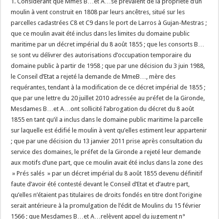
1. Considérant que Mmes B…et A…se prévalent de la propriété d’un
moulin à vent construit en 1808 par leurs ancêtres, situé sur les
parcelles cadastrées C8 et C9 dans le port de Larros à Gujan-Mestras ;
que ce moulin avait été inclus dans les limites du domaine public
maritime par un décret impérial du 8 août 1855 ; que les consorts B…
se sont vu délivrer des autorisations d’occupation temporaire du
domaine public à partir de 1958 ; que par une décision du 3 juin 1988,
le Conseil d’Etat a rejeté la demande de MmeB…, mère des
requérantes, tendant à la modification de ce décret impérial de 1855 ;
que par une lettre du 20 juillet 2010 adressée au préfet de la Gironde,
Mesdames B…et A…ont sollicité l’abrogation du décret du 8 août
1855 en tant qu’il a inclus dans le domaine public maritime la parcelle
sur laquelle est édifié le moulin à vent qu’elles estiment leur appartenir
; que par une décision du 13 janvier 2011 prise après consultation du
service des domaines, le préfet de la Gironde a rejeté leur demande
aux motifs d’une part, que ce moulin avait été inclus dans la zone des
» Prés salés » par un décret impérial du 8 août 1855 devenu définitif
faute d’avoir été contesté devant le Conseil d’Etat et d’autre part,
qu’elles n’étaient pas titulaires de droits fondés en titre dont l’origine
serait antérieure à la promulgation de l’édit de Moulins du 15 février
1566 ; que Mesdames B…et A…relèvent appel du jugement n°