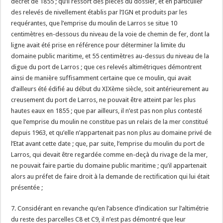
décret de 1855 ; qu’il ressort des pièces du dossier, et en particulier
des relevés de nivellement établis par l’IGN et produits par les
requérantes, que l’emprise du moulin de Larros se situe 10
centimètres en-dessous du niveau de la voie de chemin de fer, dont la
ligne avait été prise en référence pour déterminer la limite du
domaine public maritime, et 55 centimètres au-dessus du niveau de la
digue du port de Larros ; que ces relevés altimétriques démontrent
ainsi de manière suffisamment certaine que ce moulin, qui avait
d’ailleurs été édifié au début du XIXème siècle, soit antérieurement au
creusement du port de Larros, ne pouvait être atteint par les plus
hautes eaux en 1855 ; que par ailleurs, il n’est pas non plus contesté
que l’emprise du moulin ne constitue pas un relais de la mer constitué
depuis 1963, et qu’elle n’appartenait pas non plus au domaine privé de
l’Etat avant cette date ; que, par suite, l’emprise du moulin du port de
Larros, qui devait être regardée comme en-deçà du rivage de la mer,
ne pouvait faire partie du domaine public maritime ; qu’il appartenait
alors au préfet de faire droit à la demande de rectification qui lui était
présentée ;
7. Considérant en revanche qu’en l’absence d’indication sur l’altimétrie
du reste des parcelles C8 et C9, il n’est pas démontré que leur