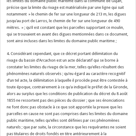
les limites du domaine public maritime dans la commune de Gujan,
précise que la limite du rivage est matérialisée par une ligne qui suit
notamment » le chemin de fer sur une longueur de 213 m, les digues
jusqu’au port de Larros, le chemin de fer sur une longueur de 490
mètres. » ; qu’il est constant que les parcelles supportant ce moulin,
qui se trouvaient en avant des digues mentionnées dans ce document,
sont ainsi incluses dans les limites du domaine public maritime ;
4. Considérant cependant, que ce décret portant délimitation du
rivage du bassin d’Arcachon est un acte déclaratif qui se borne à
constater les limites du rivage de la mer, telles qu’elles résultent des
phénomènes naturels observés ; qu’eu égard au caractère recognitif
d’un tel acte, la délimitation à laquelle il procède peut être contestée à
toute époque, contrairement à ce qu’a indiqué le préfet de la Gironde,
alors au surplus que les conditions de publication du décret du 8 août
1855 ne ressortent pas des pièces du dossier ; que ses énonciations
ne font donc pas obstacle à ce que soit apportée la preuve que les
parcelles en cause ne sont pas comprises dans les limites du domaine
public maritime, telles qu’elles sont définies par ces phénomènes
naturels ; que par suite, la circonstance que les requérantes ne soient
pas titulaires de droits fondés en titre antérieurement à la