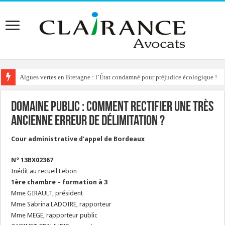
Algues vertes en Bretagne : l’État condamné pour préjudice écologique !
Reconstruction de chalets d’alpage : le préfet condamné à délivrer l’autoris
Domaine public : comment rectifier une très
ancienne erreur de délimitation ?
Cour administrative d’appel de Bordeaux
N° 13BX02367
Inédit au recueil Lebon
1ère chambre – formation à 3
Mme GIRAULT, président
Mme Sabrina LADOIRE, rapporteur
Mme MEGE, rapporteur public