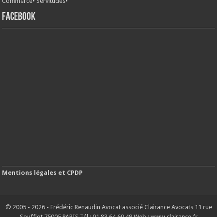
Commerce
•
Servitudes
•
FACEBOOK
Mentions légales et CPDP
© 2005 - 2026 - Frédéric Renaudin Avocat associé Clairance Avocats 11 rue
Soufflot 75005 PARIS Tél : 01 83 64 60 49 Web : www.clairance.fr