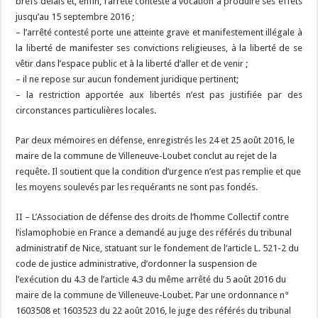
brefs délais et, enfin, l’arrêté contesté a vocation à produire ses effets
jusqu’au 15 septembre 2016 ;
– l’arrêté contesté porte une atteinte grave et manifestement illégale à
la liberté de manifester ses convictions religieuses, à la liberté de se
vêtir dans l’espace public et à la liberté d’aller et de venir ;
– il ne repose sur aucun fondement juridique pertinent;
– la restriction apportée aux libertés n’est pas justifiée par des
circonstances particulières locales.
Par deux mémoires en défense, enregistrés les 24 et 25 août 2016, le
maire de la commune de Villeneuve-Loubet conclut au rejet de la
requête. Il soutient que la condition d’urgence n’est pas remplie et que
les moyens soulevés par les requérants ne sont pas fondés.
II – L’Association de défense des droits de l’homme Collectif contre
l’islamophobie en France a demandé au juge des référés du tribunal
administratif de Nice, statuant sur le fondement de l’article L. 521-2 du
code de justice administrative, d’ordonner la suspension de
l’exécution du 4.3 de l’article 4.3 du même arrêté du 5 août 2016 du
maire de la commune de Villeneuve-Loubet. Par une ordonnance n°
1603508 et 1603523 du 22 août 2016, le juge des référés du tribunal