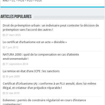
RNU – CC – POS – PLU – PLUI
ARTICLES POPULAIRES
Droit de préemption urbain : un indivisaire peut contester la décision de
préemption sans l’accord des autres !
27 mars 2025
Le certificat d’urbanisme est un acte « divisible »
7 juin 2012
NATURA 2000 : quid de la compensation en cas d’atteinte
environnementale !
11 septembre 2014
La remise en état d’une ICPE : les sanctions
30 juin 2009
Certificat d’Urbanisme (A) : conforme à un PLU annulé, donc lui-même
illégal, et créateur d’un préjudice réparable !
22 mai 2019
Eoliennes : permis de construire régularisé en cours d’instance
contentieuse !