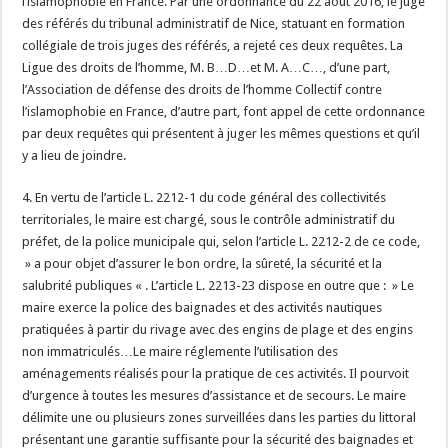
l’islamophobie en France. Par une ordonnance du 22 août 2016, le juge
des référés du tribunal administratif de Nice, statuant en formation
collégiale de trois juges des référés, a rejeté ces deux requêtes. La
Ligue des droits de l’homme, M. B…D…et M. A…C…, d’une part,
l’Association de défense des droits de l’homme Collectif contre
l’islamophobie en France, d’autre part, font appel de cette ordonnance
par deux requêtes qui présentent à juger les mêmes questions et qu’il
y a lieu de joindre.
4. En vertu de l’article L. 2212-1 du code général des collectivités
territoriales, le maire est chargé, sous le contrôle administratif du
préfet, de la police municipale qui, selon l’article L. 2212-2 de ce code,
» a pour objet d’assurer le bon ordre, la sûreté, la sécurité et la
salubrité publiques « . L’article L. 2213-23 dispose en outre que : » Le
maire exerce la police des baignades et des activités nautiques
pratiquées à partir du rivage avec des engins de plage et des engins
non immatriculés…Le maire réglemente l’utilisation des
aménagements réalisés pour la pratique de ces activités. Il pourvoit
d’urgence à toutes les mesures d’assistance et de secours. Le maire
délimite une ou plusieurs zones surveillées dans les parties du littoral
présentant une garantie suffisante pour la sécurité des baignades et