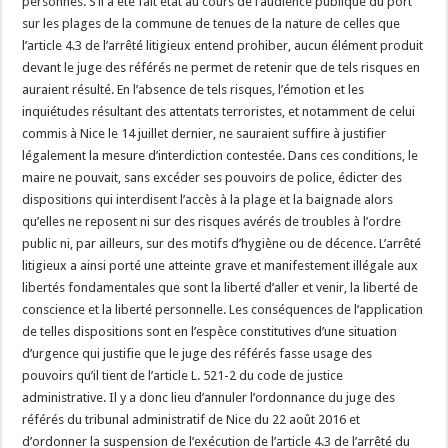
personnes. S’il a été fait état au cours de l’audience publique du port
sur les plages de la commune de tenues de la nature de celles que
l’article 4.3 de l’arrêté litigieux entend prohiber, aucun élément produit
devant le juge des référés ne permet de retenir que de tels risques en
auraient résulté. En l’absence de tels risques, l’émotion et les
inquiétudes résultant des attentats terroristes, et notamment de celui
commis à Nice le 14 juillet dernier, ne sauraient suffire à justifier
légalement la mesure d’interdiction contestée. Dans ces conditions, le
maire ne pouvait, sans excéder ses pouvoirs de police, édicter des
dispositions qui interdisent l’accès à la plage et la baignade alors
qu’elles ne reposent ni sur des risques avérés de troubles à l’ordre
public ni, par ailleurs, sur des motifs d’hygiène ou de décence. L’arrêté
litigieux a ainsi porté une atteinte grave et manifestement illégale aux
libertés fondamentales que sont la liberté d’aller et venir, la liberté de
conscience et la liberté personnelle. Les conséquences de l’application
de telles dispositions sont en l’espèce constitutives d’une situation
d’urgence qui justifie que le juge des référés fasse usage des
pouvoirs qu’il tient de l’article L. 521-2 du code de justice
administrative. Il y a donc lieu d’annuler l’ordonnance du juge des
référés du tribunal administratif de Nice du 22 août 2016 et
d’ordonner la suspension de l’exécution de l’article 4.3 de l’arrêté du