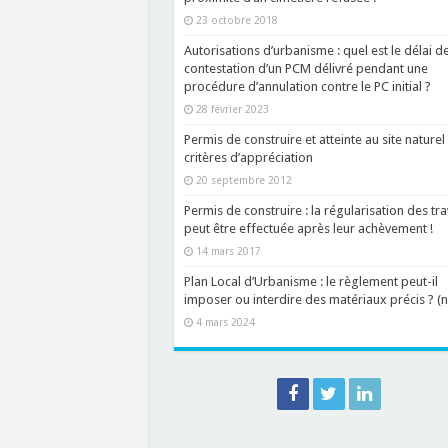
23 octobre 2018
Autorisations d’urbanisme : quel est le délai d
contestation d’un PCM délivré pendant une
procédure d’annulation contre le PC initial ?
28 février 2023
Permis de construire et atteinte au site naturel 
critères d’appréciation
20 septembre 2012
Permis de construire : la régularisation des tr
peut être effectuée après leur achèvement !
14 mars 2017
Plan Local d’Urbanisme : le règlement peut-il
imposer ou interdire des matériaux précis ? (
4 mars 2024