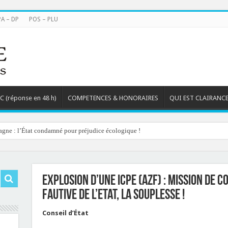
PA – DP
POS – PLU
TC (réponse en 48 h)
COMPETENCES & HONORAIRES
QUI EST CLAIRANCE
agne : l’État condamné pour préjudice écologique !
Explosion d’une ICPE (AZF) : mission de 
fautive de l’Etat, la souplesse !
Conseil d’État