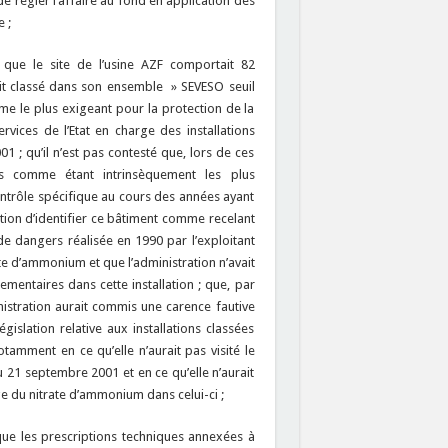
 de régler l’affaire au fond en application des
 ;
on que le site de l’usine AZF comportait 82
était classé dans son ensemble » SEVESO seuil
me le plus exigeant pour la protection de la
rvices de l’Etat en charge des installations
01 ; qu’il n’est pas contesté que, lors de ces
fiées comme étant intrinsèquement les plus
contrôle spécifique au cours des années ayant
tion d’identifier ce bâtiment comme recelant
de dangers réalisée en 1990 par l’exploitant
ate d’ammonium et que l’administration n’avait
mentaires dans cette installation ; que, par
nistration aurait commis une carence fautive
gislation relative aux installations classées
tamment en ce qu’elle n’aurait pas visité le
 21 septembre 2001 et en ce qu’elle n’aurait
ge du nitrate d’ammonium dans celui-ci ;
n que les prescriptions techniques annexées à