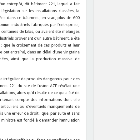
’un entrepôt, dit bâtiment 221, lequel a fait
législation sur les installations classées, la
ées dans ce bâtiment, en vrac, plus de 600
ium industriels fabriqués par l’entreprise ;
s centaines de kilos, où avaient été mélangés
dustriels provenant d’un autre bâtiment, a été
 ; que le croisement de ces produits et leur
ont entraîné, dans un délai d’une vingtaine
nées, ainsi que la production massive de
ge irrégulier de produits dangereux pour des
ent 221 du site de l’usine AZF révélait une
lations, alors qu’il résulte de ce qui a été dit
 en tenant compte des informations dont elle
particuliers ou d’éventuels manquements de
s une erreur de droit ; que, par suite et sans
e ministre est fondé à demander l’annulation