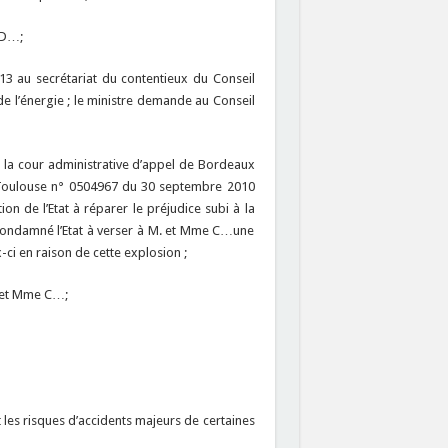
. D…;
013 au secrétariat du contentieux du Conseil
de l’énergie ; le ministre demande au Conseil
l la cour administrative d’appel de Bordeaux
de Toulouse n° 0504967 du 30 septembre 2010
 de l’Etat à réparer le préjudice subi à la
, condamné l’Etat à verser à M. et Mme C…une
ci en raison de cette explosion ;
M. et Mme C…;
 les risques d’accidents majeurs de certaines