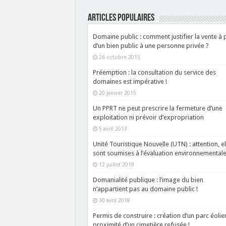
ARTICLES POPULAIRES
Domaine public : comment justifier la vente à 
d’un bien public à une personne privée ?
26 octobre 2015
Préemption : la consultation du service des
domaines est impérative !
20 janvier 2015
Un PPRT ne peut prescrire la fermeture d’une
exploitation ni prévoir d’expropriation
5 avril 2013
Unité Touristique Nouvelle (UTN) : attention, el
sont soumises à l’évaluation environnementale
12 juillet 2019
Domanialité publique : l’image du bien
n’appartient pas au domaine public !
30 avril 2018
Permis de construire : création d’un parc éolie
proximité d’un cimetière refusée !