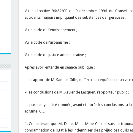
Vu la directive 96/82/CE du 9 décembre 1996 du Conseil co
accidents majeurs impliquant des substances dangereuses ;
Vu le code de l’environnement ;
Vu le code de l’urbanisme ;
Vu le code de justice administrative ;
Après avoir entendu en séance publique :
– le rapport de M. Samuel Gillis, maître des requêtes en service 
– les conclusions de M. Xavier de Lesquen, rapporteur public ;
La parole ayant été donnée, avant et après les conclusions, à l
et Mme. C…;
1. Considérant que M. D…et M. et Mme C…ont saisi le tribunal 
condamnation de l’Etat à les indemniser des préjudices qu’ils es