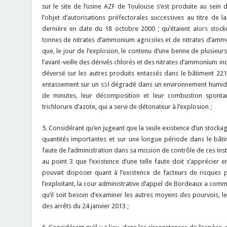
sur le site de l’usine AZF de Toulouse s’est produite au sein d
l’objet d’autorisations préfectorales successives au titre de la 
dernière en date du 18 octobre 2000 ; qu’étaient alors stock
tonnes de nitrates d’ammonium agricoles et de nitrates d’ammon
que, le jour de l’explosion, le contenu d’une benne de plusieur
l’avant-veille des dérivés chlorés et des nitrates d’ammonium in
déversé sur les autres produits entassés dans le bâtiment 221
entassement sur un sol dégradé dans un environnement humide 
de minutes, leur décomposition et leur combustion sponta
trichlorure d’azote, qui a servi de détonateur à l’explosion ;
5. Considérant qu’en jugeant que la seule existence d’un stocka
quantités importantes et sur une longue période dans le bâtim
faute de l’administration dans sa mission de contrôle de ces instal
au point 3 que l’existence d’une telle faute doit s’apprécier
pouvait disposer quant à l’existence de facteurs de risques 
l’exploitant, la cour administrative d’appel de Bordeaux a commi
qu’il soit besoin d’examiner les autres moyens des pourvois, l
des arrêts du 24 janvier 2013 ;