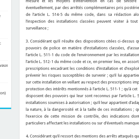
mesure et les moyens d’intervention en cas de sinistre so
éventuellement, par des arrêtés complémentaires pris postérie
de l’article L. 514-5 du même code, dans sa rédaction alo
e
l’inspection des installations classées peuvent visiter à to
surveillance ;
3. Considérant qu’il résulte des dispositions citées ci-dessus qu’
:
pouvoirs de police en matière d’installations classées, d’ass
l’article L. 511-1 du code de l’environnement par les installati
l’article L. 512-1 du même code et ce, en premier lieu, en assorti
avaux
prescriptions encadrant les conditions d’installation et d’exploit
prévenir les risques susceptibles de survenir ; qu’il lui apparti
sur cette installation en veillant au respect des prescriptions im
protection des intérêts mentionnés à l’article L. 511-1 ; qu’à ce
non)
disposent des pouvoirs qui leur sont reconnus par l’article L. 
installations soumises à autorisation ; qu’il leur appartient d’ada
la nature, à la dangerosité et à la taille de ces installations ; q
l’exercice de cette mission de contrôle, des indications don
particuliers affectant les installations ou sur d’éventuels manqu
4. Considérant qu’il ressort des mentions des arrêts attaqués q