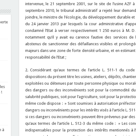
intervenue, le 21 septembre 2001, sur le site de l’usine AZF
septembre 2010, le tribunal administratif a rejeté leur demande
joindre, le ministre de l’écologie, du développement durable et
perte
du 24 janvier 2013 par lesquels la cour administrative d’ap
condamné l’Etat à verser respectivement 1 250 euros à M. 
notamment qu’il y avait eu carence fautive des services de l’
abstenus de sanctionner des défaillances visibles et prolongée
majeurs dans une zone de forte densité urbaine, et en estimant q
responsabilité de l’Etat ;
2. Considérant qu’aux termes de l’article L. 511-1 du cod
dispositions du présent titre les usines, ateliers, dépôts, chantie
exploitées ou détenues par toute personne physique ou morale
les
des dangers ou des inconvénients soit pour la commodité du vo
 !
salubrité publiques, soit pour l’agriculture, soit pour la protectio
même code dispose : » Sont soumises à autorisation préfectoral
dangers ou inconvénients pour les intérêts visés à l’article L. 51
si ces dangers ou inconvénients peuvent être prévenus par des m
qu’aux termes de l’article L. 512-3 du même code : » Les condit
n à
indispensables pour la protection des intérêts mentionnés à l’