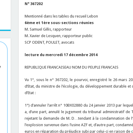
N° 367202
Mentionné dans les tables du recueil Lebon
6ème et 1ère sous-sections réunies
M. Samuel Gillis, rapporteur
M. Xavier de Lesquen, rapporteur public
SCP ODENT, POULET, avocats
lecture du mercredi 17 décembre 2014
e
REPUBLIQUE FRANCAISEAU NOM DU PEUPLE FRANCAIS
Vu 1°, sous le n° 367202, le pourvoi, enregistré le 26 mars 2
d’Etat, du ministre de l’écologie, du développement durable et 
d’Etat :
1°) d’annuler l’arrêt n° 10BX02880 du 24 janvier 2013 par leque
a, d’une part, annulé le jugement du tribunal administratif 
rejetant la demande de M. D…tendant à la condamnation de l’Et
l’explosion survenue dans l’usine AZF et, d’autre part, condam
euros en réparation du préjudice subi par celui-ci en raison de c