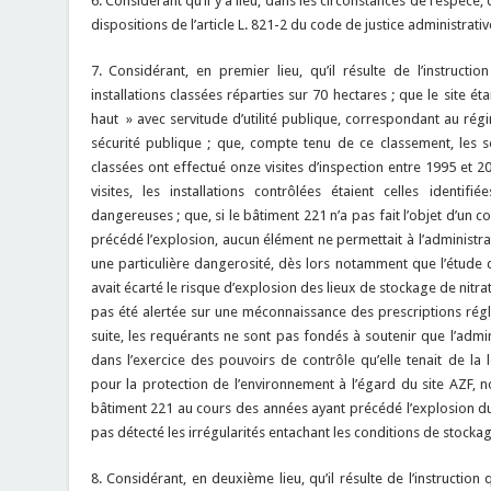
6. Considérant qu’il y a lieu, dans les circonstances de l’espèce,
dispositions de l’article L. 821-2 du code de justice administrative
7. Considérant, en premier lieu, qu’il résulte de l’instructi
installations classées réparties sur 70 hectares ; que le site 
haut » avec servitude d’utilité publique, correspondant au régi
sécurité publique ; que, compte tenu de ce classement, les se
classées ont effectué onze visites d’inspection entre 1995 et 20
visites, les installations contrôlées étaient celles identi
dangereuses ; que, si le bâtiment 221 n’a pas fait l’objet d’un 
précédé l’explosion, aucun élément ne permettait à l’administra
une particulière dangerosité, dès lors notamment que l’étude 
avait écarté le risque d’explosion des lieux de stockage de nitr
pas été alertée sur une méconnaissance des prescriptions régle
suite, les requérants ne sont pas fondés à soutenir que l’admi
dans l’exercice des pouvoirs de contrôle qu’elle tenait de la lé
pour la protection de l’environnement à l’égard du site AZF, no
bâtiment 221 au cours des années ayant précédé l’explosion du
pas détecté les irrégularités entachant les conditions de stocka
8. Considérant, en deuxième lieu, qu’il résulte de l’instructio