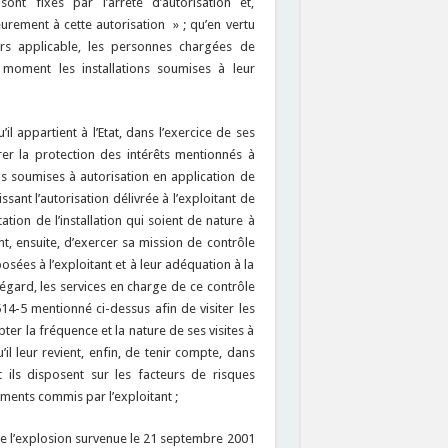
nt fixés par l’arrêté d’autorisation et,
urement à cette autorisation » ; qu’en vertu
rs applicable, les personnes chargées de
ut moment les installations soumises à leur
il appartient à l’Etat, dans l’exercice de ses
urer la protection des intérêts mentionnés à
ons soumises à autorisation en application de
ssant l’autorisation délivrée à l’exploitant de
ation de l’installation qui soient de nature à
ent, ensuite, d’exercer sa mission de contrôle
posées à l’exploitant et à leur adéquation à la
t égard, les services en charge de ce contrôle
514-5 mentionné ci-dessus afin de visiter les
pter la fréquence et la nature de ses visites à
u’il leur revient, enfin, de tenir compte, dans
t ils disposent sur les facteurs de risques
ements commis par l’exploitant ;
ue l’explosion survenue le 21 septembre 2001