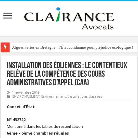
Algues vertes en Bretagne : l’État condamné pour préjudice écologique !
Installation des éoliennes : le contentieux
relève de la compétence des Cours
Administratives d’Appel (CAA)
1 novembre 2019
ENVIRONNEMENT
,
Environnement
,
Installations classées
Conseil d’État
N° 432722
Mentionné dans les tables du recueil Lebon
6ème – 5ème chambres réunies