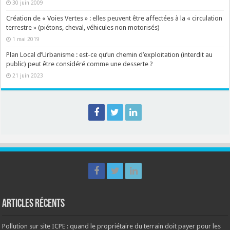
30 juin 2009
Création de « Voies Vertes » : elles peuvent être affectées à la « circulation
terrestre » (piétons, cheval, véhicules non motorisés)
1 mai 2019
Plan Local d’Urbanisme : est-ce qu’un chemin d’exploitation (interdit au
public) peut être considéré comme une desserte ?
21 juin 2023
Articles récents
Pollution sur site ICPE : quand le propriétaire du terrain doit payer pour les