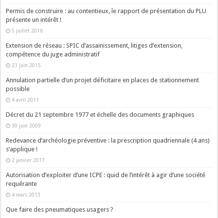
Permis de construire : au contentieux, le rapport de présentation du PLU
présente un intérêt !
5 juillet 2016
Extension de réseau : SPIC d’assainissement, litiges d’extension,
compétence du juge administratif
23 juin 2015
Annulation partielle d’un projet déficitaire en places de stationnement
possible
4 avril 2011
Décret du 21 septembre 1977 et échelle des documents graphiques
30 juin 2009
Redevance d’archéologie préventive : la prescription quadriennale (4 ans)
s’applique !
2 janvier 2017
Autorisation d’exploiter d’une ICPE : quid de l’intérêt à agir d’une société
requérante
4 mars 2013
Que faire des pneumatiques usagers ?