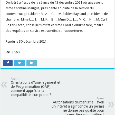
Délibéré à l’issue de la séance du 13 décembre 2021 où siégeaient :
Mme Christine Maugüé, présidente adjointe de la section du
contentieux, présidant ; M. A… G…, M. Fabien Raynaud, présidents de
chambre ; Mme L… I…, M. K… B…, Mme D… J…, M. C… H…, M. Cyril
Roger-Lacan, conseillers d’Etat et Mme Coralie Albumazard, maître
des requêtes en service extraordinaire-rapporteure.
Rendu le 30 décembre 2021.
3 569
Avant
Orientations d’Aménagement et
de Programmation (OAP) :
comment apprécier la
compatibilité d’un projet ?
Après
Autorisations d’urbanisme : avoir
un intérêt à agir contre un permis
ne donne pas qualité pour
former tierce opposition !