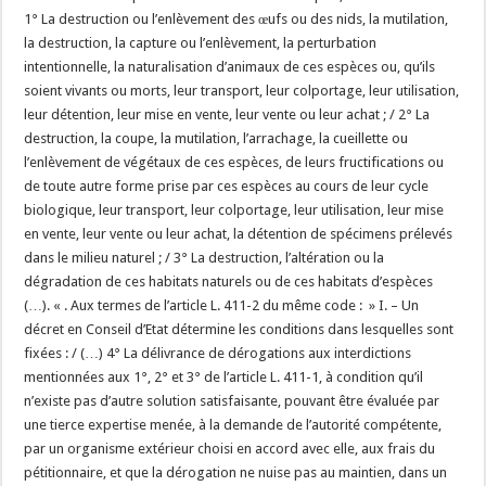
1° La destruction ou l’enlèvement des œufs ou des nids, la mutilation,
la destruction, la capture ou l’enlèvement, la perturbation
intentionnelle, la naturalisation d’animaux de ces espèces ou, qu’ils
soient vivants ou morts, leur transport, leur colportage, leur utilisation,
leur détention, leur mise en vente, leur vente ou leur achat ; / 2° La
destruction, la coupe, la mutilation, l’arrachage, la cueillette ou
l’enlèvement de végétaux de ces espèces, de leurs fructifications ou
de toute autre forme prise par ces espèces au cours de leur cycle
biologique, leur transport, leur colportage, leur utilisation, leur mise
en vente, leur vente ou leur achat, la détention de spécimens prélevés
dans le milieu naturel ; / 3° La destruction, l’altération ou la
dégradation de ces habitats naturels ou de ces habitats d’espèces
(…). « . Aux termes de l’article L. 411-2 du même code : » I. – Un
décret en Conseil d’Etat détermine les conditions dans lesquelles sont
fixées : / (…) 4° La délivrance de dérogations aux interdictions
mentionnées aux 1°, 2° et 3° de l’article L. 411-1, à condition qu’il
n’existe pas d’autre solution satisfaisante, pouvant être évaluée par
une tierce expertise menée, à la demande de l’autorité compétente,
par un organisme extérieur choisi en accord avec elle, aux frais du
pétitionnaire, et que la dérogation ne nuise pas au maintien, dans un