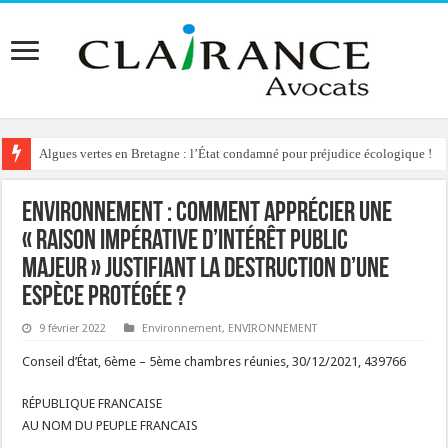
Algues vertes en Bretagne : l’État condamné pour préjudice écologique !
Reconstruction de chalets d’alpage : le préfet condamné à délivrer l’autoris
Environnement : comment apprécier une
« raison impérative d’intérêt public
majeur » justifiant la destruction d’une
espèce protégée ?
9 février 2022
Environnement
,
ENVIRONNEMENT
Conseil d’État, 6ème – 5ème chambres réunies, 30/12/2021, 439766
RÉPUBLIQUE FRANCAISE
AU NOM DU PEUPLE FRANCAIS