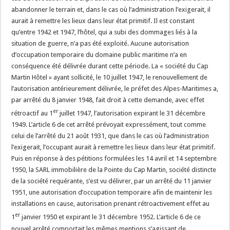
abandonner le terrain et, dans le cas où l’administration l’exigerait, il
aurait à remettre les lieux dans leur état primitif. Il est constant
qu’entre 1942 et 1947, l’hôtel, qui a subi des dommages liés à la
situation de guerre, n’a pas été exploité. Aucune autorisation
d’occupation temporaire du domaine public maritime n’a en
conséquence été délivrée durant cette période. La « société du Cap
Martin Hôtel » ayant sollicité, le 10 juillet 1947, le renouvellement de
l’autorisation antérieurement délivrée, le préfet des Alpes-Maritimes a,
par arrêté du 8 janvier 1948, fait droit à cette demande, avec effet
er
rétroactif au 1
juillet 1947, l’autorisation expirant le 31 décembre
1949. L’article 6 de cet arrêté prévoyait expressément, tout comme
celui de l’arrêté du 21 août 1931, que dans le cas où l’administration
l’exigerait, l’occupant aurait à remettre les lieux dans leur état primitif.
Puis en réponse à des pétitions formulées les 14 avril et 14 septembre
1950, la SARL immobilière de la Pointe du Cap Martin, société distincte
de la société requérante, s’est vu délivrer, par un arrêté du 11 janvier
1951, une autorisation d’occupation temporaire afin de maintenir les
installations en cause, autorisation prenant rétroactivement effet au
er
1
janvier 1950 et expirant le 31 décembre 1952. L’article 6 de ce
nouvel arrêté comportait les mêmes mentions s’agissant de