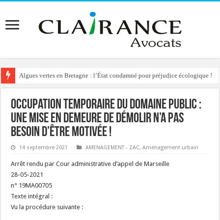
Algues vertes en Bretagne : l’État condamné pour préjudice écologique !
Reconstruction de chalets d’alpage : le préfet condamné à délivrer l’autoris
Occupation temporaire du domaine public :
une mise en demeure de démolir n’a pas
besoin d’être motivée !
14 septembre 2021
AMENAGEMENT - ZAC
,
Aménagement urbain
Arrêt rendu par Cour administrative d’appel de Marseille
28-05-2021
n° 19MA00705
Texte intégral :
Vu la procédure suivante :