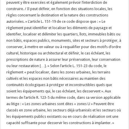
peuvent y être exercées et également prévoir l’interdiction de
construire. / Il peut définir, en fonction des situations locales, les
règles concernant la destination et la nature des constructions
autorisées. » L’article L. 151-19 de ce code dispose que : « Le
règlement peut identifier et localiser les éléments de paysage et
identifier, localiser et délimiter les quartiers, îlots, immeubles bâtis ou
non bâtis, espaces publics, monuments, sites et secteurs à protéger, à
conserver, à mettre en valeur ou à requalifier pour des motifs d’ordre
culturel, historique ou architectural et définir, le cas échéant, les
prescriptions de nature à assurer leur préservation, leur conservation
ou leur restauration […]. » Selon l’article L. 151-23 du code, le
règlement « peut localiser, dans les zones urbaines, les terrains
cultivés et les espaces non bâtis nécessaires au maintien des
continuités écologiques à protéger et inconstructibles quels que
soient les équipements qui, le cas échéant, les desservent ». Aux
termes de l’article R. 123-5 du même code, dans sa version applicable
au litige : « Les zones urbaines sont dites « zones U » Peuvent être
classés en zone urbaine, les secteurs déjà urbanisés et les secteurs où
les équipements publics existants ou en cours de réalisation ont une
capacité suffisante pour desservir les constructions à implanter. »