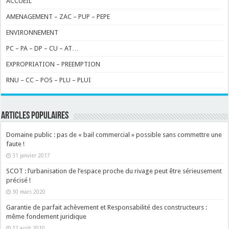
ACCUEIL
AMENAGEMENT – ZAC – PUP – PEPE
ENVIRONNEMENT
PC – PA – DP – CU – AT…
EXPROPRIATION – PREEMPTION
RNU – CC – POS – PLU – PLUI
ARTICLES POPULAIRES
Domaine public : pas de « bail commercial » possible sans commettre une
faute !
31 janvier 2017
SCOT : l’urbanisation de l’espace proche du rivage peut être sérieusement
précisé !
30 mars 2020
Garantie de parfait achèvement et Responsabilité des constructeurs :
même fondement juridique
17 août 2010