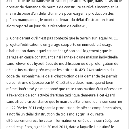
39 du code de l’urbanisme prévoient par ailleurs que, dans le cas où le
dossier de demande de permis de construire se révèle incomplet, le
maire dispose d’un délai d’un mois pour exiger la production des
pièces manquantes, le point de départ du délai d’instruction étant
alors reporté au jour de la réception de celles-ci ;
3. Considérant qu’il n’est pas contesté que le terrain sur lequel M. C…
projette l’édification d’un garage supporte un immeuble à usage
d’habitation dans lequel est aménagé son seul logement ; que le
garage en cause constituant ainsi l’annexe d’une maison individuelle
sans relever des hypothèses de modification ou de prolongation du
délai d’instruction prévues par les articles R. 423-24 et suivants du
code de l’urbanisme, le délai d’instruction de la demande de permis
de construire déposée par M. C…était de deux mois, quand bien
même l’intéressé y a mentionné que cette construction était nécessaire
à l’exercice de son activité d’artisan taxi ; que demeure à cet égard
sans effet la circonstance que le maire de Bellefond, dans son courrier
du 22 février 2011 exigeant la production de pièces complémentaires,
a notifié un délai d’instruction de trois mois ; qu’il a du reste
ultérieurement rectifié cette information erronée dans son récépissé
desdites pièces, signé le 20 mai 2011, date à laquelle il a estimé le