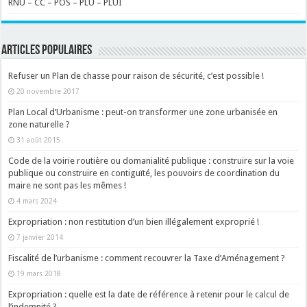
RNU – CC – POS – PLU – PLUI
ARTICLES POPULAIRES
Refuser un Plan de chasse pour raison de sécurité, c’est possible !
20 novembre 2017
Plan Local d’Urbanisme : peut-on transformer une zone urbanisée en
zone naturelle ?
31 août 2015
Code de la voirie routière ou domanialité publique : construire sur la voie
publique ou construire en contiguïté, les pouvoirs de coordination du
maire ne sont pas les mêmes !
4 mars 2024
Expropriation : non restitution d’un bien illégalement exproprié !
7 janvier 2014
Fiscalité de l’urbanisme : comment recouvrer la Taxe d’Aménagement ?
19 mars 2018
Expropriation : quelle est la date de référence à retenir pour le calcul de
l’indemnité ?