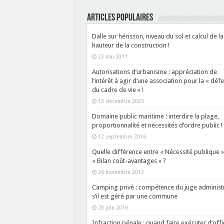
ARTICLES POPULAIRES
Dalle sur hérisson, niveau du sol et calcul de la
hauteur de la construction !
23 mai 2011
Autorisations d’urbanisme : appréciation de
l’intérêt à agir d’une association pour la « déf
du cadre de vie » !
13 décembre 2023
Domaine public maritime : interdire la plage,
proportionnalité et nécessités d’ordre public !
12 septembre 2016
Quelle différence entre « Nécessité publique »
« Bilan coût-avantages » ?
26 novembre 2012
Camping privé : compétence du juge administr
s’il est géré par une commune
20 juin 2016
Infraction pénale : quand faire exécuter d’offi