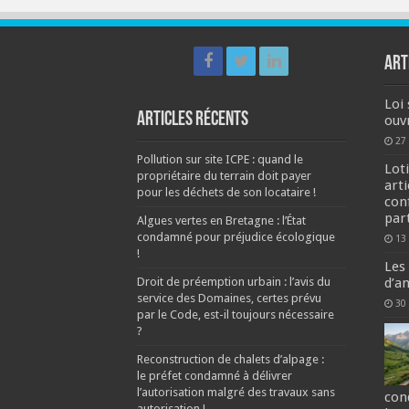
ART
Loi 
Articles récents
ouv
27
Pollution sur site ICPE : quand le
Loti
propriétaire du terrain doit payer
art
pour les déchets de son locataire !
con
part
Algues vertes en Bretagne : l’État
condamné pour préjudice écologique
13
!
Les
Droit de préemption urbain : l’avis du
d’a
service des Domaines, certes prévu
30
par le Code, est-il toujours nécessaire
?
Reconstruction de chalets d’alpage :
le préfet condamné à délivrer
l’autorisation malgré des travaux sans
con
autorisation !