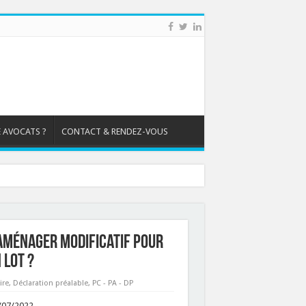
 AVOCATS ?
CONTACT & RENDEZ-VOUS
’aménager modificatif pour
 lot ?
ire
,
Déclaration préalable
,
PC - PA - DP
8/07/2022