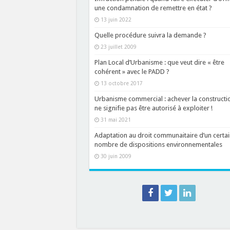
une condamnation de remettre en état ?
13 juin 2022
Quelle procédure suivra la demande ?
23 juillet 2009
Plan Local d’Urbanisme : que veut dire « être
cohérent » avec le PADD ?
13 octobre 2017
Urbanisme commercial : achever la constructi
ne signifie pas être autorisé à exploiter !
31 mai 2021
Adaptation au droit communaitaire d’un certai
nombre de dispositions environnementales
30 juin 2009