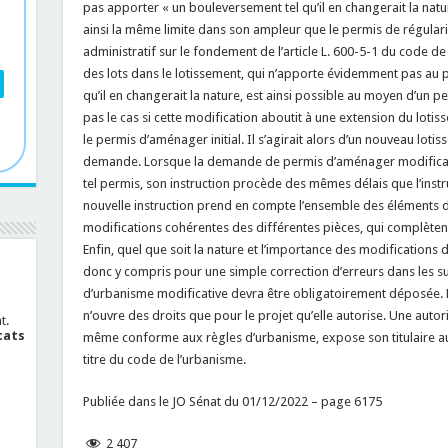
pas apporter « un bouleversement tel qu’il en changerait la nat
ainsi la même limite dans son ampleur que le permis de régularisat
administratif sur le fondement de l’article L. 600-5-1 du code de
des lots dans le lotissement, qui n’apporte évidemment pas au 
qu’il en changerait la nature, est ainsi possible au moyen d’un pe
pas le cas si cette modification aboutit à une extension du loti
le permis d’aménager initial. Il s’agirait alors d’un nouveau lotis
demande. Lorsque la demande de permis d’aménager modificati
tel permis, son instruction procède des mêmes délais que l’instr
nouvelle instruction prend en compte l’ensemble des éléments d
modifications cohérentes des différentes pièces, qui complètent ou
Enfin, quel que soit la nature et l’importance des modifications 
donc y compris pour une simple correction d’erreurs dans les s
d’urbanisme modificative devra être obligatoirement déposée. E
n’ouvre des droits que pour le projet qu’elle autorise. Une autor
t.
cats
même conforme aux règles d’urbanisme, expose son titulaire au r
titre du code de l’urbanisme.
Publiée dans le JO Sénat du 01/12/2022 – page 6175
2 407