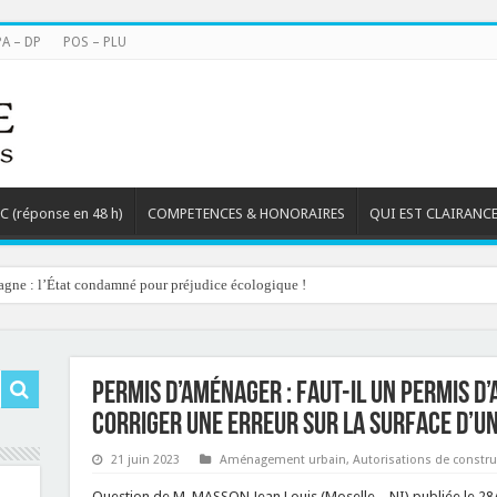
PA – DP
POS – PLU
TC (réponse en 48 h)
COMPETENCES & HONORAIRES
QUI EST CLAIRANCE
agne : l’État condamné pour préjudice écologique !
Permis d’aménager : faut-il un permis d
corriger une erreur sur la surface d’un
21 juin 2023
Aménagement urbain
,
Autorisations de constru
Question de M. MASSON Jean Louis (Moselle – NI) publiée le 2