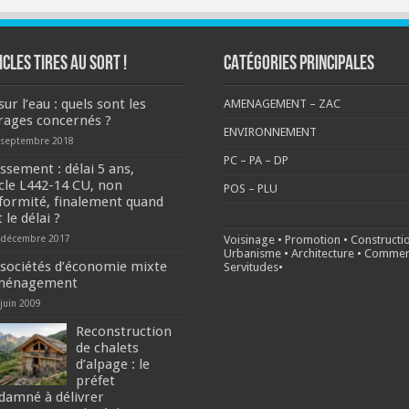
ICLES TIRES AU SORT !
CATÉGORIES PRINCIPALES
sur l’eau : quels sont les
AMENAGEMENT – ZAC
rages concernés ?
ENVIRONNEMENT
 septembre 2018
PC – PA – DP
ssement : délai 5 ans,
icle L442-14 CU, non
POS – PLU
formité, finalement quand
 le délai ?
 décembre 2017
Voisinage
•
Promotion
•
Constructi
Urbanisme
•
Architecture
•
Commer
 sociétés d’économie mixte
Servitudes
•
ménagement
 juin 2009
Reconstruction
de chalets
d’alpage : le
préfet
damné à délivrer