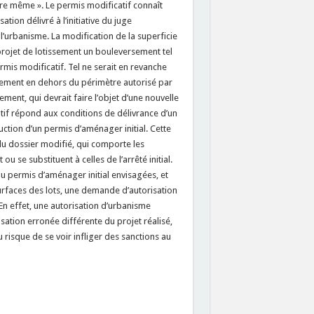
ure même ». Le permis modificatif connaît
ion délivré à l’initiative du juge
 l’urbanisme. La modification de la superficie
projet de lotissement un bouleversement tel
rmis modificatif. Tel ne serait en revanche
ssement en dehors du périmètre autorisé par
sement, qui devrait faire l’objet d’une nouvelle
f répond aux conditions de délivrance d’un
uction d’un permis d’aménager initial. Cette
u dossier modifié, qui comporte les
 se substituent à celles de l’arrêté initial.
du permis d’aménager initial envisagées, et
urfaces des lots, une demande d’autorisation
n effet, une autorisation d’urbanisme
isation erronée différente du projet réalisé,
isque de se voir infliger des sanctions au