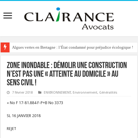
Algues vertes en Bretagne : l’État condamné pour préjudice écologique !
Zone inondable : démolir une construction
n’est pas une « atteinte au domicile » au
sens civil !
7 février 2018
ENVIRONNEMENT
,
Environnement
,
Généralités
« No F 17-81.884 F-P+B No 3373
SL 16 JANVIER 2018
REJET