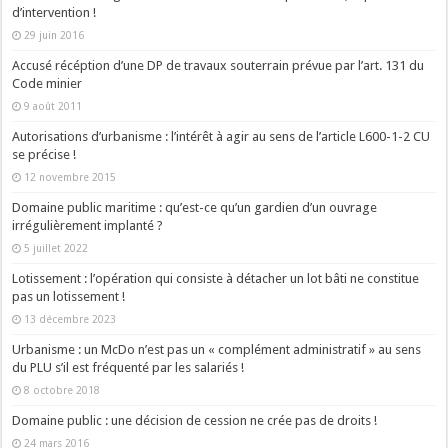
d’intervention !
29 juin 2016
Accusé récéption d’une DP de travaux souterrain prévue par l’art. 131 du
Code minier
9 août 2011
Autorisations d’urbanisme : l’intérêt à agir au sens de l’article L600-1-2 CU
se précise !
12 novembre 2015
Domaine public maritime : qu’est-ce qu’un gardien d’un ouvrage
irrégulièrement implanté ?
5 juillet 2022
Lotissement : l’opération qui consiste à détacher un lot bâti ne constitue
pas un lotissement !
13 décembre 2023
Urbanisme : un McDo n’est pas un « complément administratif » au sens
du PLU s’il est fréquenté par les salariés !
8 octobre 2018
Domaine public : une décision de cession ne crée pas de droits !
24 mars 2016