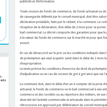
publicité et d’information.
Toute cession de fonds de commerce, de fonds artisanal ou de b
de sauvegarde délimité par le conseil municipal, doit être subor
déclaration préalable, faite par le cédant, à la commune. La c
réception de la déclaration, d’un délai de 2 mois pour se port
bail commercial. Le décret comporte des garanties pour que l
à la valeur du fonds de commerce sur le marché et pour que l’exe
assuré.
En cas de désaccord sur le prix ou les conditions indiqués dans la
de préemption qui veut acquérir saisit dans le délai de 2 mois l
d’expropriation.
Le texte précise les conditions d’exercice du droit de préempti
d’adjudication ou en cas de cession de gré à gré ainsi que sur l’
t.
cats
La commune doit, dans le délai d’un an à compter de la prise d’e
artisanal, le fonds de commerce ou le bail commercial à une ent
commerce et des sociétés ou au répertoire des métiers, en vue d
diversité de l’activité commerciale et artisanale dans le périmèt
rétrocession est approuvé par délibération du conseil municipal