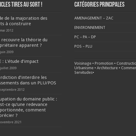
ICLES TIRES AU SORT !
CATÉGORIES PRINCIPALES
de de la majoration des
AMENAGEMENT – ZAC
its à construire
ENVIRONNEMENT
 mai 2012
PC – PA – DP
 recouvre la théorie du
priétaire apparent ?
POS – PLU
 juin 2009
 : L’étude d’impact
Voisinage
•
Promotion
•
Constructi
Urbanisme
•
Architecture
•
Commer
juillet 2009
Servitudes
•
rdiction d’interdire les
issements dans un PLU/POS
 septembre 2012
upation du domaine public :
est-ce qu’une redevance
portionnée, comment
précier ?
novembre 2021