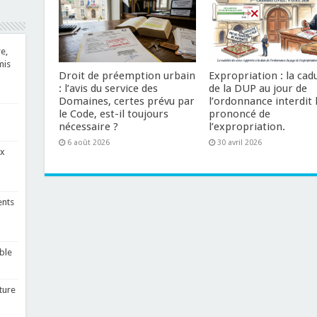
e,
mis
Droit de préemption urbain
Expropriation : la cad
: l’avis du service des
de la DUP au jour de
Domaines, certes prévu par
l’ordonnance interdit 
le Code, est-il toujours
prononcé de
nécessaire ?
l’expropriation.
6 août 2026
30 avril 2026
ux
ents
ble
ture