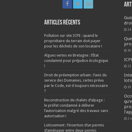
ART
Gui
Articles récents
dro
24
Pollution sur site ICPE : quand le
Que
propriétaire du terrain doit payer
pro
pour les déchets de son locataire !
30
Algues vertes en Bretagne : l’État
ICPE
condamné pour préjudice écologique
!
23 
Inte
Droit de préemption urbain : l’avis du
lot
service des Domaines, certes prévu
par le Code, est-il toujours nécessaire
20
?
Occ
Reconstruction de chalets d’alpage :
qu’
le préfet condamné à délivrer
pro
l’autorisation malgré des travaux sans
l’ap
autorisation !
2 
Lotissement : l’insertion d’un permis
d’aménager entre deux permis