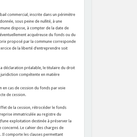
ail commercial, inscrite dans un périmètre
donnée, sous peine de nullité, à une
ommune dispose, à compter de la date de
er éventuellement acquéreuse du fonds ou du
e prix proposé par la commune corresponde
rcice de la liberté d’entreprendre soit
 déclaration préalable, le titulaire du droit
a juridiction compétente en matière
on en cas de cession du fonds par voie
acte de cession.
ffet de la cession, rétrocéder le fonds
reprise immatriculée au registre du
’une exploitation destinée à préserver la
re concerné. Le cahier des charges de
. Il comporte les clauses permettant