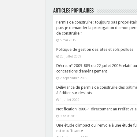
ARTICLES POPULAIRES
Permis de construire : toujours pas propriétair
puis-je demander la prorogation de mon per
de construire ?
5 mai 2015
Politique de gestion des sites et sols pollués
23 juillet 2009
Décret n° 2009-889 du 22 juillet 2009 relatif a
concessions d’aménagement
2 septembre 2009
Délivrance du permis de construire des bâtim
à édifier sur des lots
1 juillet 2009
Notification R600-1 directement au Préfet vala
9 août 2011
Une étude d’impact qui renvoie à une étude fu
est insuffisante