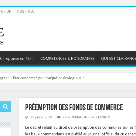
PA – DP
POS – PLU
TC (réponse en 48 h)
COMPETENCES & HONORAIRES
QUI EST CLAIRANCE
agne : l’État condamné pour préjudice écologique !
Préemption des fonds de commerce
21 juillet 2009
EXPROPRIATION - PREEMPTION
Le décret relatif au droit de préemption des communes sur les 
les baux commerciaux est publié au journal officiel du 28 déce