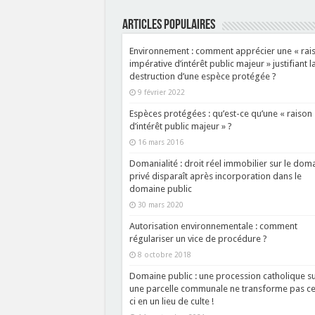
ARTICLES POPULAIRES
Environnement : comment apprécier une « rai
impérative d’intérêt public majeur » justifiant l
destruction d’une espèce protégée ?
9 février 2022
Espèces protégées : qu’est-ce qu’une « raison
d’intérêt public majeur » ?
16 mars 2016
Domanialité : droit réel immobilier sur le dom
privé disparaît après incorporation dans le
domaine public
30 mars 2020
Autorisation environnementale : comment
régulariser un vice de procédure ?
8 octobre 2018
Domaine public : une procession catholique s
une parcelle communale ne transforme pas ce
ci en un lieu de culte !