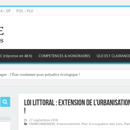
PA – DP
POS – PLU
TC (réponse en 48 h)
COMPETENCES & HONORAIRES
QUI EST CLAIRANCE
agne : l’État condamné pour préjudice écologique !
Loi littoral : extension de l’urbanisati
!
27 septembre 2018
ENVIRONNEMENT
,
Environnement
,
Plan d'occupation des sols
,
Pla