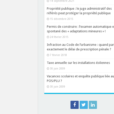
14 septembre 2021
Propriété publique : le juge administratif des
référés peut protéger la propriété publique
15 décembre 2015
Permis de construire : l’examen automatique e
spontané des « adaptations mineures » !
24 février 2015
Infraction au Code de l’urbanisme : quand par
exactement le délai de prescription pénale ?
7 février 2018
Taxe annuelle sur les installations éoliennes
30 juin 2009
Vacances scolaires et enquête publique liée a
POS/PLU ?
30 juin 2009