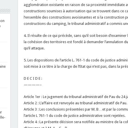
agglomération existante en raison de sa proximité immédiate av
constructions soumises à autorisation qui se trouvent dans ce c
l’ensemble des constructions avoisinantes et si la construction 
son
constructions du camping, le tribunal administratif a commis une
a
4. Il résulte de ce qui précède, sans qu’il soit besoin d’examiner
la cohésion des territoires est fondé à demander l’annulation d
qu’il attaque.
5. Les dispositions de l’article L. 761-1 du code de justice admi
soit mise à ce titre à la charge de l’Etat qui n’est pas, dans la pr
aine
D E C I D E :
————–
Article 1er : Le jugement du tribunal administratif de Pau du 24 j
Article 2 : L’affaire est renvoyée au tribunal administratif de Pau.
Article 3 : Les conclusions présentées par M. B…et par la commu
ur
l’article L 761-1 du code de justice administrative sont rejetées.
lle-
Article 4 : La présente décision sera notifiée au ministre de la c