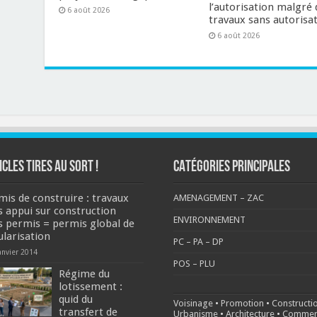
l’autorisation malgré 
6 août 2026
travaux sans autorisat
6 août 2026
ICLES TIRES AU SORT !
CATÉGORIES PRINCIPALES
mis de construire : travaux
AMENAGEMENT – ZAC
s appui sur construction
ENVIRONNEMENT
s permis = permis global de
ularisation
PC – PA – DP
anvier 2014
POS – PLU
Régime du
lotissement :
quid du
Voisinage
•
Promotion
•
Constructi
transfert de
Urbanisme
•
Architecture
•
Commer