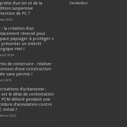
riété d’un lot et de la
Servitudes
•
dition suspensive
btention de PC ?
 mai 2026
: la création d’un
lacement réservé pour
space paysager à protéger »
t présenter un intérêt
logique réel !
 août 2024
mis de construire : réaliser
xtension d’une construction
fiée sans permis !
vril 2015
orisations d’urbanisme :
 est le délai de contestation
n PCM délivré pendant une
cédure d’annulation contre
C initial ?
février 2023