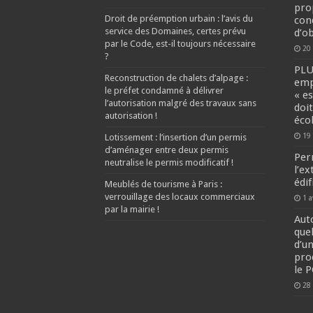
prop
Droit de préemption urbain : l’avis du
con
service des Domaines, certes prévu
d’o
par le Code, est-il toujours nécessaire
20
?
PLU 
Reconstruction de chalets d’alpage :
emp
le préfet condamné à délivrer
« e
l’autorisation malgré des travaux sans
doi
autorisation !
éco
19
Lotissement : l’insertion d’un permis
d’aménager entre deux permis
Per
neutralise le permis modificatif !
l’e
édi
Meublés de tourisme à Paris :
verrouillage des locaux commerciaux
1 a
par la mairie !
Aut
quel
d’u
pro
le P
28 