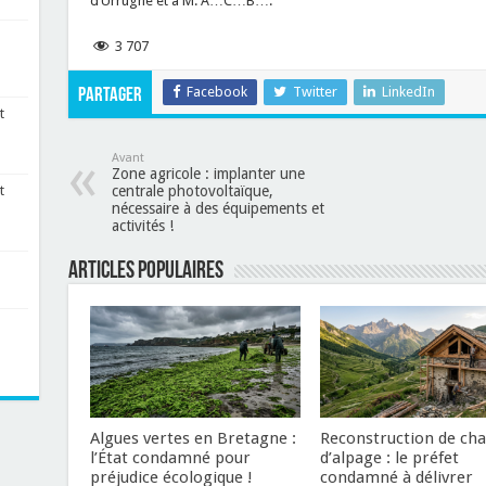
d’Urrugne et à M. A…C…B….
3 707
Facebook
Twitter
LinkedIn
Partager
t
Avant
Zone agricole : implanter une
centrale photovoltaïque,
t
nécessaire à des équipements et
activités !
Articles populaires
u
Algues vertes en Bretagne :
Reconstruction de cha
l’État condamné pour
d’alpage : le préfet
préjudice écologique !
condamné à délivrer