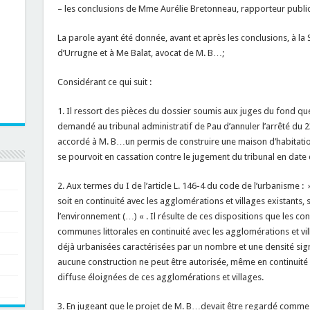
– les conclusions de Mme Aurélie Bretonneau, rapporteur public
La parole ayant été donnée, avant et après les conclusions, à 
d’Urrugne et à Me Balat, avocat de M. B…;
Considérant ce qui suit :
1. Il ressort des pièces du dossier soumis aux juges du fond qu
demandé au tribunal administratif de Pau d’annuler l’arrêté du 23
accordé à M. B…un permis de construire une maison d’habitation.
se pourvoit en cassation contre le jugement du tribunal en date
2. Aux termes du I de l’article L. 146-4 du code de l’urbanisme : »
soit en continuité avec les agglomérations et villages existants
l’environnement (…) « . Il résulte de ces dispositions que les co
communes littorales en continuité avec les agglomérations et vill
déjà urbanisées caractérisées par un nombre et une densité signi
aucune construction ne peut être autorisée, même en continuité 
diffuse éloignées de ces agglomérations et villages.
3. En jugeant que le projet de M. B…devait être regardé comme 