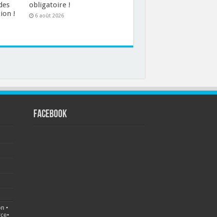
des
obligatoire !
ion !
6 août 2026
FACEBOOK
on
•
ce
•