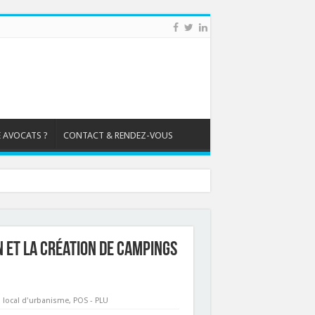
 AVOCATS ?
CONTACT & RENDEZ-VOUS
on et la création de campings
n local d'urbanisme
,
POS - PLU