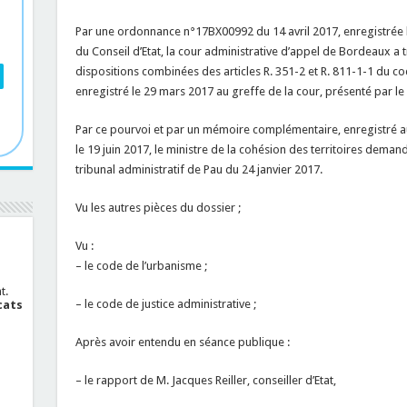
Par une ordonnance n°17BX00992 du 14 avril 2017, enregistrée le
du Conseil d’Etat, la cour administrative d’appel de Bordeaux a t
dispositions combinées des articles R. 351-2 et R. 811-1-1 du cod
enregistré le 29 mars 2017 au greffe de la cour, présenté par le
Par ce pourvoi et par un mémoire complémentaire, enregistré au 
le 19 juin 2017, le ministre de la cohésion des territoires deman
tribunal administratif de Pau du 24 janvier 2017.
Vu les autres pièces du dossier ;
Vu :
– le code de l’urbanisme ;
t.
– le code de justice administrative ;
cats
Après avoir entendu en séance publique :
– le rapport de M. Jacques Reiller, conseiller d’Etat,