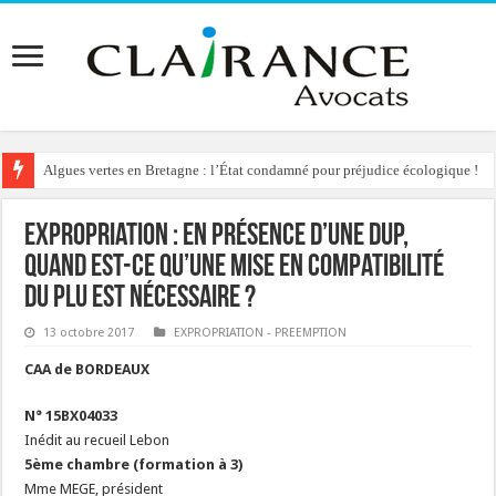
Algues vertes en Bretagne : l’État condamné pour préjudice écologique !
Reconstruction de chalets d’alpage : le préfet condamné à délivrer l’autoris
Expropriation : en présence d’une DUP,
quand est-ce qu’une mise en compatibilité
du PLU est nécessaire ?
13 octobre 2017
EXPROPRIATION - PREEMPTION
CAA de BORDEAUX
N° 15BX04033
Inédit au recueil Lebon
5ème chambre (formation à 3)
Mme MEGE, président