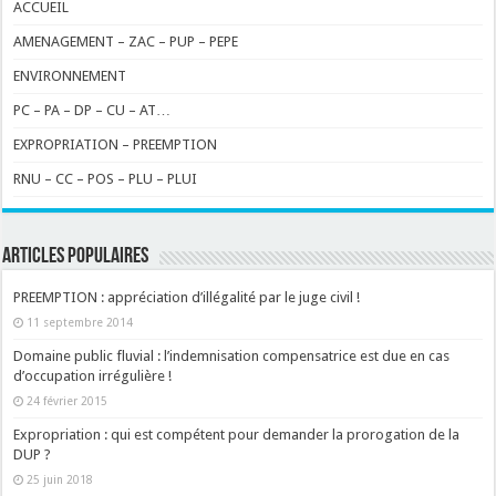
ACCUEIL
AMENAGEMENT – ZAC – PUP – PEPE
ENVIRONNEMENT
PC – PA – DP – CU – AT…
EXPROPRIATION – PREEMPTION
RNU – CC – POS – PLU – PLUI
ARTICLES POPULAIRES
PREEMPTION : appréciation d’illégalité par le juge civil !
11 septembre 2014
Domaine public fluvial : l’indemnisation compensatrice est due en cas
d’occupation irrégulière !
24 février 2015
Expropriation : qui est compétent pour demander la prorogation de la
DUP ?
25 juin 2018