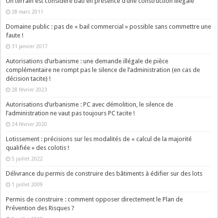
Un terrain est considéré bâti en présence d’une construction illégale
28 mars 2011
Domaine public : pas de « bail commercial » possible sans commettre une
faute !
31 janvier 2017
Autorisations d’urbanisme : une demande illégale de pièce
complémentaire ne rompt pas le silence de l’administration (en cas de
décision tacite) !
28 février 2023
Autorisations d’urbanisme : PC avec démolition, le silence de
l’administration ne vaut pas toujours PC tacite !
24 février 2020
Lotissement : précisions sur les modalités de « calcul de la majorité
qualifiée » des colotis !
5 juillet 2022
Délivrance du permis de construire des bâtiments à édifier sur des lots
1 juillet 2009
Permis de construire : comment opposer directement le Plan de
Prévention des Risques ?