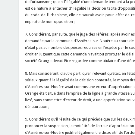
de l’urbanisme ; que si l’illégalité d’une demande tendant à la p
est de nature à entacher d’illégalité la décision tacite d’opposit
du code de l’urbanisme, elle ne saurait avoir pour effet de ren
implicite de non-opposition ;
7. Considérant, par suite, que le juge des référés, après avoir 
demandée par la commune d’Asnières-sur-Nouère au cours de l’i
n’était pas au nombre des pièces requises en l’espèce par le co
droit en jugeant que cette demande n’avait pu proroger le délai 
société Orange devait être regardée comme titulaire d’une décis
8. Mais considérant, d’autre part, qu’en relevant qu’était, en l’éta
sérieux quant à la légalité de la décision contestée, le moyen t
d’Asnières-sur-Nouère avait commis une erreur d’appréciation en
Orange était situé dans l’emprise de la ligne à grande vitesse Su
livré, sans commettre d’erreur de droit, à une appréciation sou
dénaturation ;
9. Considérant qu’il résulte de ce qui précède que sur les deux 
prononcer la suspension, le motif tiré de l’erreur d’appréciati
d’Asnières-sur-Nouère justifie légalement le dispositif de l’ordon