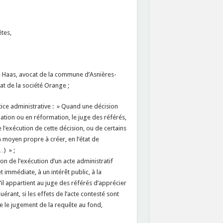
tes,
Me Haas, avocat de la commune d’Asnières-
at de la société Orange ;
stice administrative : » Quand une décision
lation ou en réformation, le juge des référés,
l’exécution de cette décision, ou de certains
’un moyen propre à créer, en l’état de
…) » ;
ion de l’exécution d’un acte administratif
 immédiate, à un intérêt public, à la
’il appartient au juge des référés d’apprécier
érant, si les effets de l’acte contesté sont
re le jugement de la requête au fond,