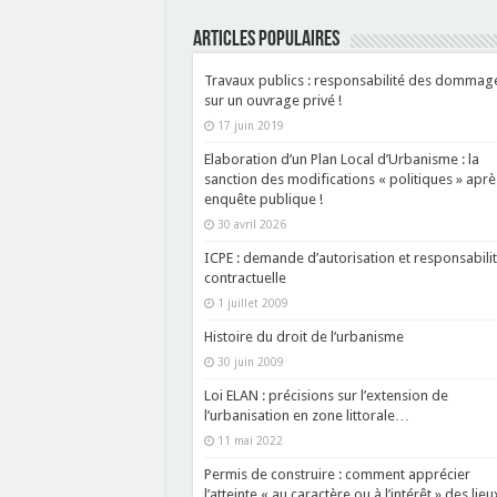
ARTICLES POPULAIRES
Travaux publics : responsabilité des dommag
sur un ouvrage privé !
17 juin 2019
Elaboration d’un Plan Local d’Urbanisme : la
sanction des modifications « politiques » aprè
enquête publique !
30 avril 2026
ICPE : demande d’autorisation et responsabili
contractuelle
1 juillet 2009
Histoire du droit de l’urbanisme
30 juin 2009
Loi ELAN : précisions sur l’extension de
l’urbanisation en zone littorale…
11 mai 2022
Permis de construire : comment apprécier
l’atteinte « au caractère ou à l’intérêt » des lieu