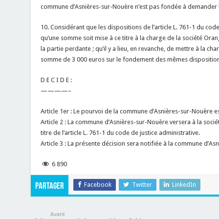
commune d’Asnières-sur-Nouère n’est pas fondée à demander l’a
10. Considérant que les dispositions de l’article L. 761-1 du code
qu’une somme soit mise à ce titre à la charge de la société Orang
la partie perdante ; qu’il y a lieu, en revanche, de mettre à la 
somme de 3 000 euros sur le fondement des mêmes disposition
D E C I D E :
————–
Article 1er : Le pourvoi de la commune d’Asnières-sur-Nouère est
Article 2 : La commune d’Asnières-sur-Nouère versera à la soc
titre de l’article L. 761-1 du code de justice administrative.
Article 3 : La présente décision sera notifiée à la commune d’As
6 890
Facebook
Twitter
LinkedIn
Partager
Avant