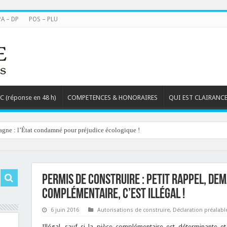
PA – DP
POS – PLU
TC (réponse en 48 h)
COMPETENCES & HONORAIRES
QUI EST CLAIRANCE
agne : l’État condamné pour préjudice écologique !
Permis de construire : petit rappel, de
complémentaire, c’est illégal !
6 juin 2016
Autorisations de construire
,
Déclaration préalabl
Illégal, sauf si la pièce complémentaire est déterminante et 