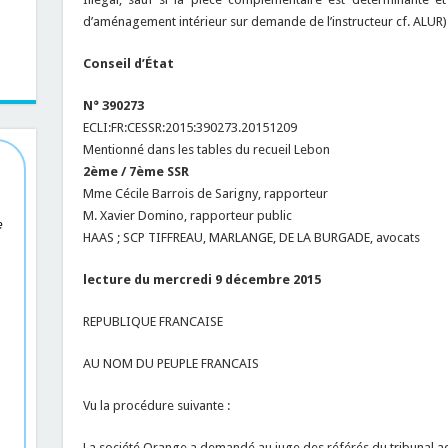
d’aménagement intérieur sur demande de l’instructeur cf. ALUR)
Conseil d’État
N° 390273
ECLI:FR:CESSR:2015:390273.20151209
Mentionné dans les tables du recueil Lebon
2ème / 7ème SSR
Mme Cécile Barrois de Sarigny, rapporteur
M. Xavier Domino, rapporteur public
e
HAAS ; SCP TIFFREAU, MARLANGE, DE LA BURGADE, avocats
lecture du mercredi 9 décembre 2015
REPUBLIQUE FRANCAISE
AU NOM DU PEUPLE FRANCAIS
Vu la procédure suivante :
La société Orange a demandé au juge des référés du tribunal ad