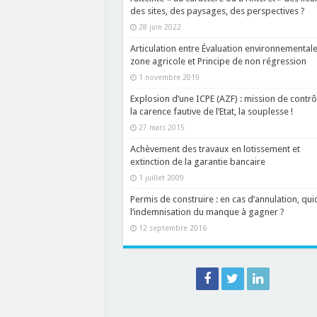
des sites, des paysages, des perspectives ?
28 juin 2022
Articulation entre Évaluation environnemental
zone agricole et Principe de non régression
1 novembre 2019
Explosion d’une ICPE (AZF) : mission de contrô
la carence fautive de l’Etat, la souplesse !
27 mars 2015
Achèvement des travaux en lotissement et
extinction de la garantie bancaire
1 juillet 2009
Permis de construire : en cas d’annulation, qui
l’indemnisation du manque à gagner ?
12 septembre 2016