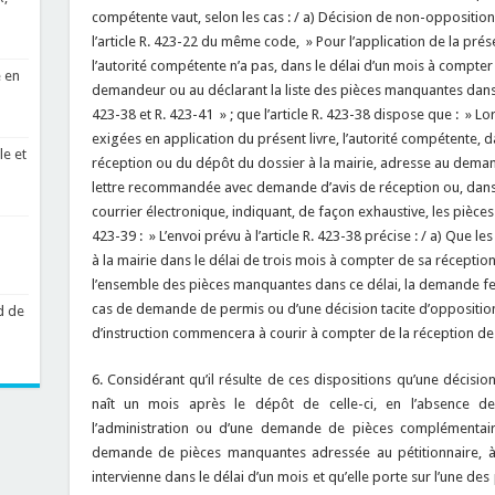
compétente vaut, selon les cas : / a) Décision de non-opposition 
l’article R. 423-22 du même code, » Pour l’application de la prés
l’autorité compétente n’a pas, dans le délai d’un mois à compter
e en
demandeur ou au déclarant la liste des pièces manquantes dans l
423-38 et R. 423-41 » ; que l’article R. 423-38 dispose que : » 
exigées en application du présent livre, l’autorité compétente, d
le et
réception ou du dépôt du dossier à la mairie, adresse au demand
lettre recommandée avec demande d’avis de réception ou, dans le
courrier électronique, indiquant, de façon exhaustive, les pièces
423-39 : » L’envoi prévu à l’article R. 423-38 précise : / a) Que
à la mairie dans le délai de trois mois à compter de sa réceptio
l’ensemble des pièces manquantes dans ce délai, la demande fera 
cas de demande de permis ou d’une décision tacite d’opposition e
d de
d’instruction commencera à courir à compter de la réception de
6. Considérant qu’il résulte de ces dispositions qu’une décisi
naît un mois après le dépôt de celle-ci, en l’absence de
l’administration ou d’une demande de pièces complémentair
demande de pièces manquantes adressée au pétitionnaire, à
intervienne dans le délai d’un mois et qu’elle porte sur l’une d