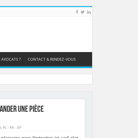
 AVOCATS ?
CONTACT & RENDEZ-VOUS
mander une pièce
e
,
PC - PA - DP
nécessaire pour l’instruction (et sauf plan