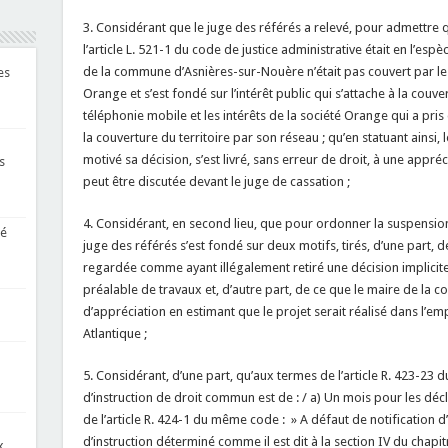
3. Considérant que le juge des référés a relevé, pour admettre 
l’article L. 521-1 du code de justice administrative était en l’espè
de la commune d’Asnières-sur-Nouère n’était pas couvert par le
es
Orange et s’est fondé sur l’intérêt public qui s’attache à la couve
téléphonie mobile et les intérêts de la société Orange qui a pris
la couverture du territoire par son réseau ; qu’en statuant ainsi,
motivé sa décision, s’est livré, sans erreur de droit, à une appré
s
peut être discutée devant le juge de cassation ;
4. Considérant, en second lieu, que pour ordonner la suspension 
té
juge des référés s’est fondé sur deux motifs, tirés, d’une part, d
regardée comme ayant illégalement retiré une décision implicit
préalable de travaux et, d’autre part, de ce que le maire de la
d’appréciation en estimant que le projet serait réalisé dans l’em
Atlantique ;
5. Considérant, d’une part, qu’aux termes de l’article R. 423-23 d
d’instruction de droit commun est de : / a) Un mois pour les déc
de l’article R. 424-1 du même code : » A défaut de notification 
d’instruction déterminé comme il est dit à la section IV du chapitr
x,