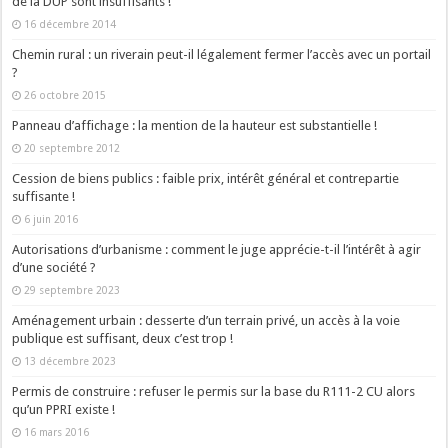
de la DUP sont insuffisants !
16 décembre 2014
Chemin rural : un riverain peut-il légalement fermer l’accès avec un portail
?
26 octobre 2015
Panneau d’affichage : la mention de la hauteur est substantielle !
20 septembre 2012
Cession de biens publics : faible prix, intérêt général et contrepartie
suffisante !
6 juin 2016
Autorisations d’urbanisme : comment le juge apprécie-t-il l’intérêt à agir
d’une société ?
29 septembre 2023
Aménagement urbain : desserte d’un terrain privé, un accès à la voie
publique est suffisant, deux c’est trop !
13 décembre 2023
Permis de construire : refuser le permis sur la base du R111-2 CU alors
qu’un PPRI existe !
16 mars 2016