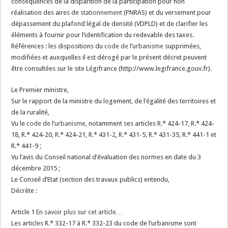
conséquences de la disparition de la participation pour non
réalisation des aires de
stationnement
(PNRAS) et du versement pour
dépassement du plafond légal de densité (VDPLD) et de clarifier les
éléments à fournir pour l’identification du redevable des taxes.
Références : les dispositions du
code de l’urbanisme
supprimées,
modifiées et auxquelles il est dérogé par le présent décret peuvent
être consultées sur le site Légifrance (http://www.legifrance.gouv.fr).
Le Premier ministre,
Sur le rapport de la ministre du logement, de l’égalité des territoires et
de la ruralité,
Vu le
code de l’urbanisme
, notamment ses articles R.* 424-17, R.* 424-
18, R.* 424-20, R.* 424-21, R.* 431-2, R.* 431-5, R.* 431-35, R.* 441-1 et
R.* 441-9 ;
Vu l’avis du Conseil national d’évaluation des normes en date du 3
décembre 2015 ;
Le Conseil d’Etat (section des travaux publics) entendu,
Décrète :
Article 1
En savoir plus sur cet article…
Les articles R.* 332-17 à R.* 332-23 du code de l’urbanisme sont