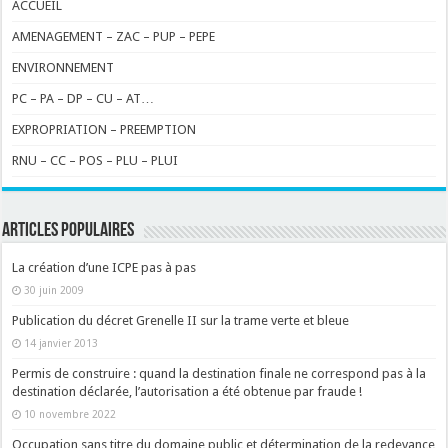
ACCUEIL
AMENAGEMENT – ZAC – PUP – PEPE
ENVIRONNEMENT
PC – PA – DP – CU – AT…
EXPROPRIATION – PREEMPTION
RNU – CC – POS – PLU – PLUI
ARTICLES POPULAIRES
La création d’une ICPE pas à pas
30 juin 2009
Publication du décret Grenelle II sur la trame verte et bleue
14 janvier 2013
Permis de construire : quand la destination finale ne correspond pas à la
destination déclarée, l’autorisation a été obtenue par fraude !
10 novembre 2022
Occupation sans titre du domaine public et détermination de la redevance