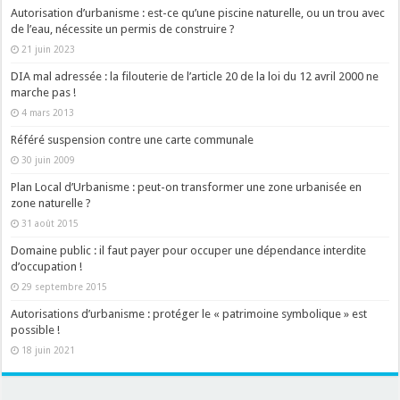
Autorisation d’urbanisme : est-ce qu’une piscine naturelle, ou un trou avec
de l’eau, nécessite un permis de construire ?
21 juin 2023
DIA mal adressée : la filouterie de l’article 20 de la loi du 12 avril 2000 ne
marche pas !
4 mars 2013
Référé suspension contre une carte communale
30 juin 2009
Plan Local d’Urbanisme : peut-on transformer une zone urbanisée en
zone naturelle ?
31 août 2015
Domaine public : il faut payer pour occuper une dépendance interdite
d’occupation !
29 septembre 2015
Autorisations d’urbanisme : protéger le « patrimoine symbolique » est
possible !
18 juin 2021