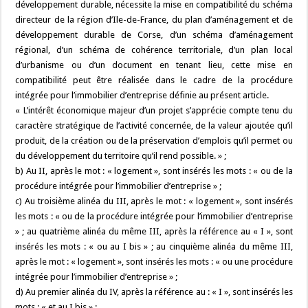
développement durable, nécessite la mise en compatibilité du schéma
directeur de la région d’Ile-de-France, du plan d’aménagement et de
développement durable de Corse, d’un schéma d’aménagement
régional, d’un schéma de cohérence territoriale, d’un plan local
d’urbanisme ou d’un document en tenant lieu, cette mise en
compatibilité peut être réalisée dans le cadre de la procédure
intégrée pour l’immobilier d’entreprise définie au présent article.
« L’intérêt économique majeur d’un projet s’apprécie compte tenu du
caractère stratégique de l’activité concernée, de la valeur ajoutée qu’il
produit, de la création ou de la préservation d’emplois qu’il permet ou
du développement du territoire qu’il rend possible. » ;
b) Au II, après le mot : « logement », sont insérés les mots : « ou de la
procédure intégrée pour l’immobilier d’entreprise » ;
c) Au troisième alinéa du III, après le mot : « logement », sont insérés
les mots : « ou de la procédure intégrée pour l’immobilier d’entreprise
» ; au quatrième alinéa du même III, après la référence au « I », sont
insérés les mots : « ou au I bis » ; au cinquième alinéa du même III,
après le mot : « logement », sont insérés les mots : « ou une procédure
intégrée pour l’immobilier d’entreprise » ;
d) Au premier alinéa du IV, après la référence au : « I », sont insérés les
mots : « et au I bis » ;